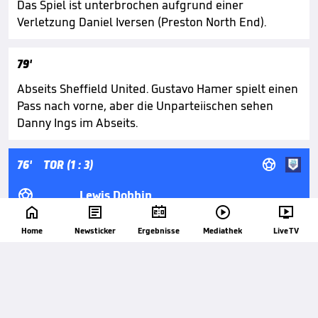
Das Spiel ist unterbrochen aufgrund einer
Verletzung Daniel Iversen (Preston North End).
79'
Abseits Sheffield United. Gustavo Hamer spielt einen
Pass nach vorne, aber die Unparteiischen sehen
Danny Ings im Abseits.

76'
TOR (1 : 3)

Lewis Dobbin






Alfie Devine
Home
Newsticker
Ergebnisse
Mediathek
Live TV
Tor! Der Spielstand zwischen Sheffield United und
Preston North End ist 1:3. Lewis Dobbin (Preston
North End) trifft mit dem rechten Fuß aus der
Strafraummitte, in die Tormitte. Vorbereitet von Alfie