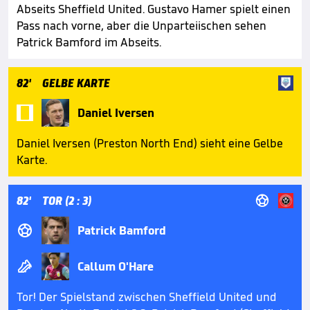
Abseits Sheffield United. Gustavo Hamer spielt einen
Pass nach vorne, aber die Unparteiischen sehen
Patrick Bamford im Abseits.
82'
GELBE KARTE

Daniel Iversen
Daniel Iversen (Preston North End) sieht eine Gelbe
Karte.

82'
TOR (2 : 3)

Patrick Bamford

Callum O'Hare
Tor! Der Spielstand zwischen Sheffield United und