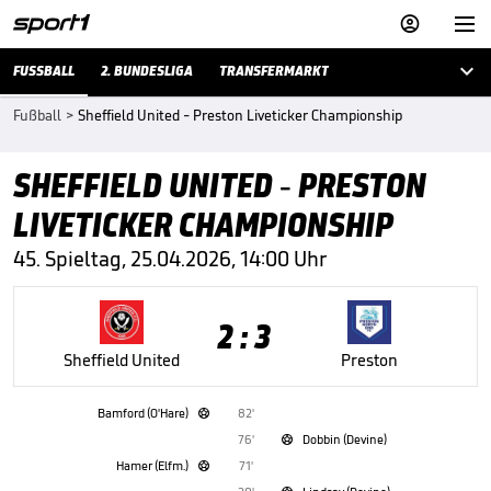



FUSSBALL
2. BUNDESLIGA
TRANSFERMARKT
Fußball
>
Sheffield United - Preston Liveticker Championship
SHEFFIELD UNITED - PRESTON
LIVETICKER CHAMPIONSHIP
45. Spieltag, 25.04.2026, 14:00 Uhr
2 : 3
Sheffield United
Preston
Bamford (O'Hare)
82'

76'
Dobbin (Devine)

Hamer (Elfm.)
71'
