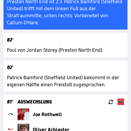
Preston North End ist 2:3. Patrick Bamford (Sheffield
United) trifft mit dem linken Fuß aus der
Strafraummitte, unten rechts. Vorbereitet von
Callum O'Hare.
82'
Foul von Jordan Storey (Preston North End).
82'
Patrick Bamford (Sheffield United) bekommt in der
eigenen Hälfte einen Freistoß zugesprochen.

81'
AUSWECHSLUNG

Joe Rothwell

Oliver Arblaster