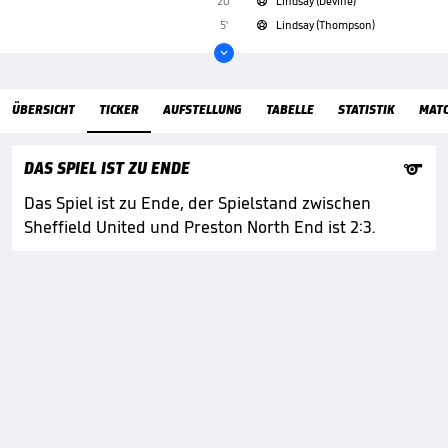
20'
Lindsay (Devine)

5'
Lindsay (Thompson)


ÜbersichtTicker
ÜBERSICHT
TICKER
AUFSTELLUNG
TABELLE
STATISTIK
MAT

DAS SPIEL IST ZU ENDE
Das Spiel ist zu Ende, der Spielstand zwischen
Sheffield United und Preston North End ist 2:3.