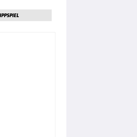
IPPSPIEL