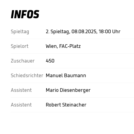
INFOS
Spieltag
2. Spieltag, 08.08.2025, 18:00 Uhr
Spielort
Wien, FAC-Platz
Zuschauer
450
Schiedsrichter
Manuel Baumann
Assistent
Mario Diesenberger
Assistent
Robert Steinacher