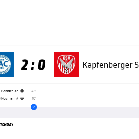
2 : 0
Kapfenberger 
Gabbichler
45'

 (Neumann)
10'


TCHDAY