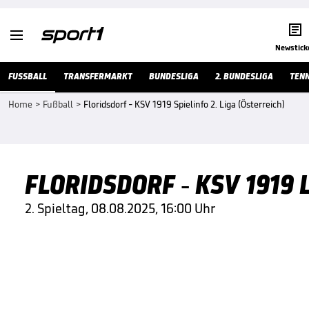


Newstick
FUSSBALL
TRANSFERMARKT
BUNDESLIGA
2. BUNDESLIGA
TENN
Home
>
Fußball
>
Floridsdorf - KSV 1919 Spielinfo 2. Liga (Österreich)
FLORIDSDORF - KSV 1919 L
2. Spieltag, 08.08.2025, 16:00 Uhr