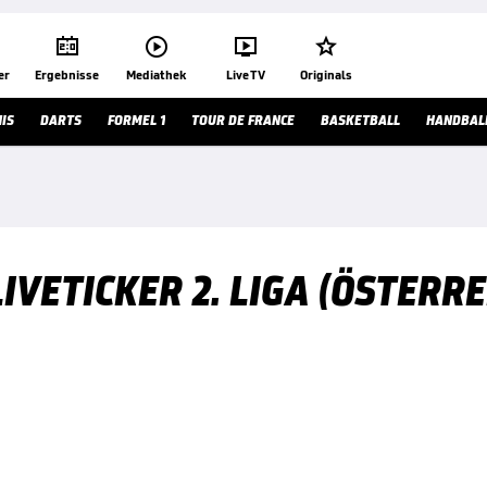




er
Ergebnisse
Mediathek
Live TV
Originals
IS
DARTS
FORMEL 1
TOUR DE FRANCE
BASKETBALL
HANDBAL
IVETICKER 2. LIGA (ÖSTERRE