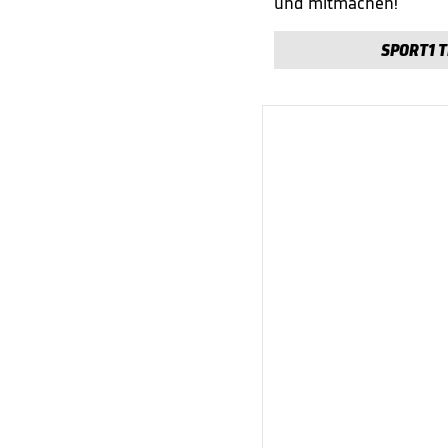
und mitmachen!
SPORT1 T