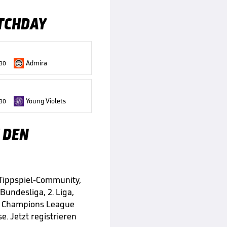
TCHDAY
Admira
:30
Young Violets
:30
 DEN
 Tippspiel-Community,
 Bundesliga, 2. Liga,
e Champions League
e. Jetzt registrieren