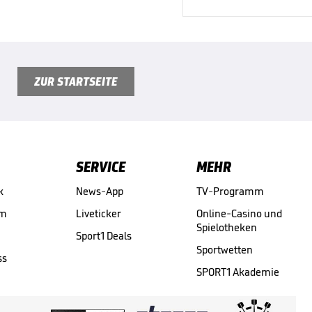
ZUR STARTSEITE
SERVICE
MEHR
k
News-App
TV-Programm
am
Liveticker
Online-Casino und
Spielotheken
Sport1 Deals
Sportwetten
ss
SPORT1 Akademie