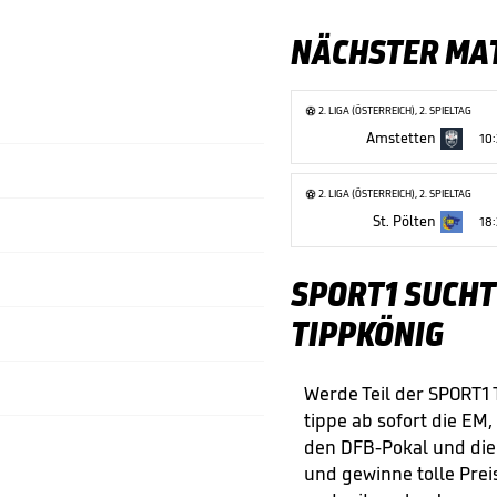
NÄCHSTER MA
2. LIGA (ÖSTERREICH), 2. SPIELTAG
Amstetten
10
2. LIGA (ÖSTERREICH), 2. SPIELTAG
St. Pölten
18
SPORT1 SUCHT
TIPPKÖNIG
Werde Teil der SPORT1
tippe ab sofort die EM,
den DFB-Pokal und di
und gewinne tolle Preis