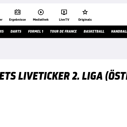




er
Ergebnisse
Mediathek
Live TV
Originals
IS
DARTS
FORMEL 1
TOUR DE FRANCE
BASKETBALL
HANDBAL
TS LIVETICKER 2. LIGA (ÖS