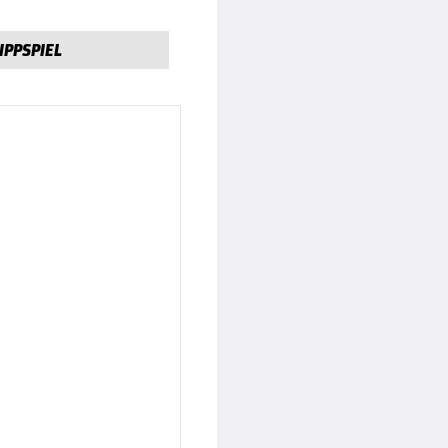
IPPSPIEL