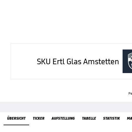
SKU Ertl Glas Amstetten
Pe
Übersicht
ÜBERSICHT
TICKER
AUFSTELLUNG
TABELLE
STATISTIK
MA