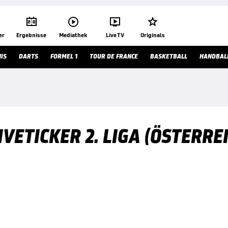




er
Ergebnisse
Mediathek
Live TV
Originals
IS
DARTS
FORMEL 1
TOUR DE FRANCE
BASKETBALL
HANDBAL
IVETICKER 2. LIGA (ÖSTERRE