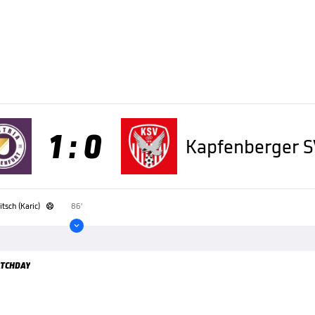
1 : 0
Kapfenberger S
tsch (Karic)
86'


TCHDAY