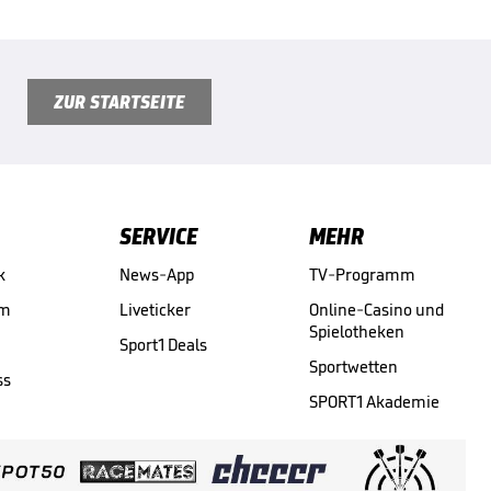
ZUR STARTSEITE
SERVICE
MEHR
k
News-App
TV-Programm
am
Liveticker
Online-Casino und
Spielotheken
Sport1 Deals
Sportwetten
ss
SPORT1 Akademie