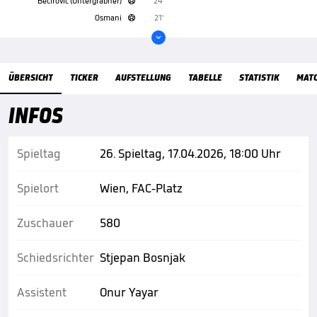
Becirovic (Untergrabner)
24'

Osmani
21'


Übersicht
ÜBERSICHT
TICKER
AUFSTELLUNG
TABELLE
STATISTIK
MAT
INFOS
Spieltag
26. Spieltag, 17.04.2026, 18:00 Uhr
Spielort
Wien, FAC-Platz
Zuschauer
580
Schiedsrichter
Stjepan Bosnjak
Assistent
Onur Yayar