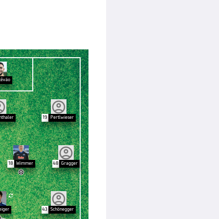
têvão
nthaler
19
Pertlwieser
18
Wimmer
48
Gragger


eiger
43
Schönegger
