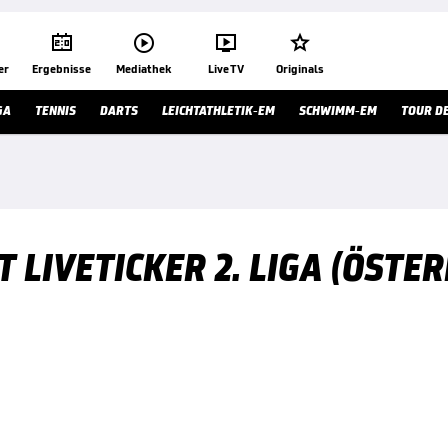




er
Ergebnisse
Mediathek
Live TV
Originals
GA
TENNIS
DARTS
LEICHTATHLETIK-EM
SCHWIMM-EM
TOUR D
LIVETICKER 2. LIGA (ÖSTER