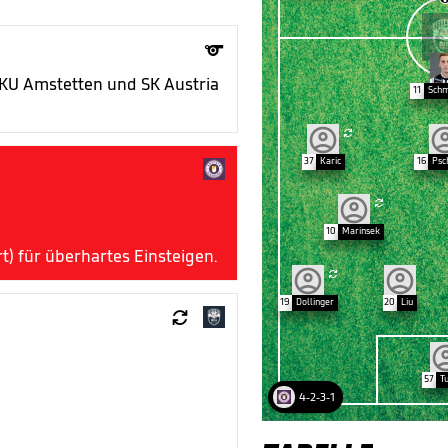

 SKU Amstetten und SK Austria
11
Schm

37
Karic
16
Psc

10
Marinsek
t) für überhartes Einsteigen.

19
Dollinger
20
Liu

57
T
4-2-3-1