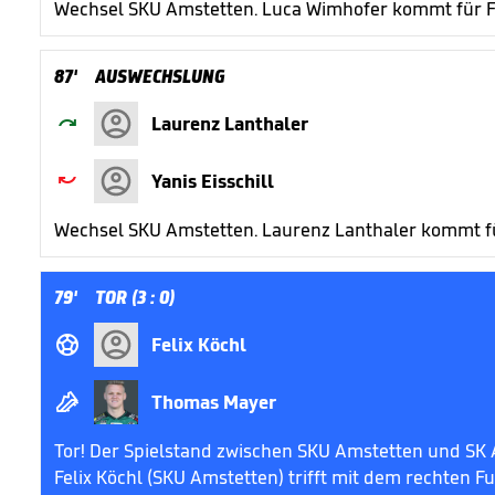
Wechsel SKU Amstetten. Luca Wimhofer kommt für Fe
87'
AUSWECHSLUNG

Laurenz Lanthaler

Yanis Eisschill
Wechsel SKU Amstetten. Laurenz Lanthaler kommt für
79'
TOR (3 : 0)

Felix Köchl

Thomas Mayer
Tor! Der Spielstand zwischen SKU Amstetten und SK Au
Felix Köchl (SKU Amstetten) trifft mit dem rechten F