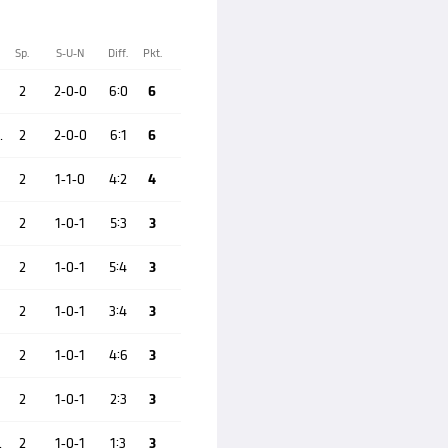
Sp.
S-U-N
Diff.
Pkt.
2
2-0-0
6:0
6
lzburg
2
2-0-0
6:1
6
2
1-1-0
4:2
4
2
1-0-1
5:3
3
2
1-0-1
5:4
3
2
1-0-1
3:4
3
2
1-0-1
4:6
3
2
1-0-1
2:3
3
lets
2
1-0-1
1:3
3