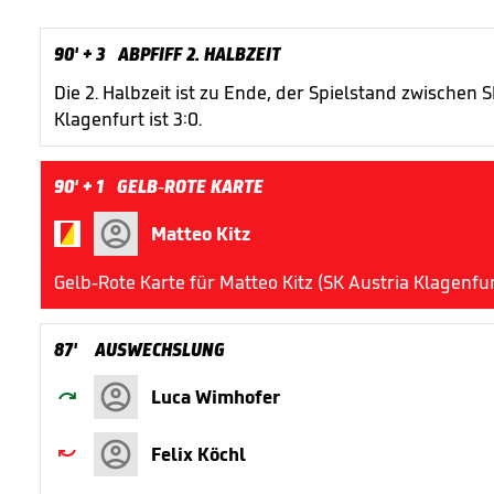
90'
+ 3
ABPFIFF 2. HALBZEIT
Die 2. Halbzeit ist zu Ende, der Spielstand zwischen
Klagenfurt ist 3:0.
90'
+ 1
GELB-ROTE KARTE


Matteo Kitz
Gelb-Rote Karte für Matteo Kitz (SK Austria Klagenfur
87'
AUSWECHSLUNG

Luca Wimhofer

Felix Köchl