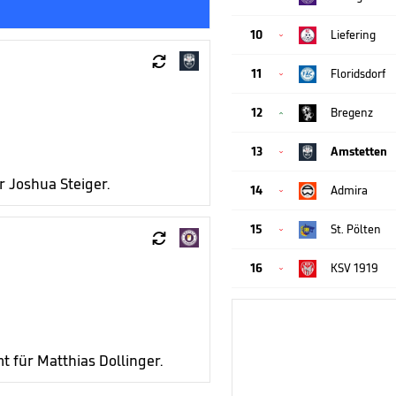
10
Liefering


11
Floridsdorf

12
Bregenz

13
Amstetten

 Joshua Steiger.
14
Admira

15
St. Pölten


16
KSV 1919

 für Matthias Dollinger.