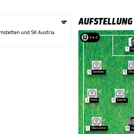
AUFSTELLUNG

Amstetten und SK Austria
3-4-3
1
Es
12
Deinhofer
15
Offe


2
Köchl
8
Eisschill


7
Oberwinkler
10
St