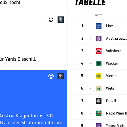
TABELLE
lix Köchl.
Pl.
Team

1
Linz

2
Austria Sa

3
Voitsberg

 Yanis Eisschill.
4
Wacker


5
Vienna

6
Wels

7
Graz II

8
Rapid Wien II

stria Klagenfurt ist 3:0.
uß aus der Strafraummitte, in
9
Young Vio
