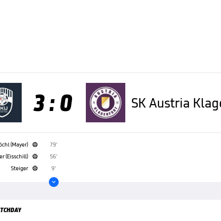
3 : 0
SK Austria Klag
öchl (Mayer)
79'

 (Eisschill)
56'

Steiger
9'


TCHDAY