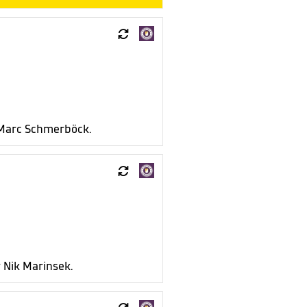

 Marc Schmerböck.

 Nik Marinsek.