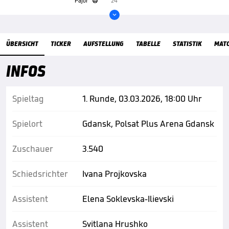
Pajor
24'


Übersicht
ÜBERSICHT
TICKER
AUFSTELLUNG
TABELLE
STATISTIK
MAT
INFOS
Spieltag
1. Runde, 03.03.2026, 18:00 Uhr
Spielort
Gdansk, Polsat Plus Arena Gdansk
Zuschauer
3.540
Schiedsrichter
Ivana Projkovska
Assistent
Elena Soklevska-Ilievski
Assistent
Svitlana Hrushko