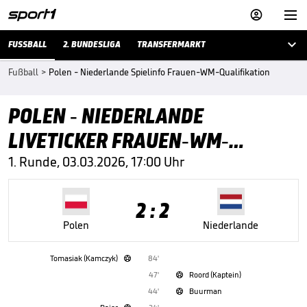



FUSSBALL
2. BUNDESLIGA
TRANSFERMARKT
Fußball
>
Polen - Niederlande Spielinfo Frauen-WM-Qualifikation
POLEN - NIEDERLANDE
LIVETICKER FRAUEN-WM-
QUALIFIKATION
1. Runde, 03.03.2026, 17:00 Uhr
2 : 2
Polen
Niederlande
Tomasiak (Kamczyk)
84'

47'
Roord (Kaptein)

44'
Buurman
