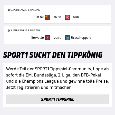
SUPER LEAGUE, 3. SPIELTAG
Basel
Thun
16:30
SUPER LEAGUE, 3. SPIELTAG
Servette
Grasshoppers
20:30
SPORT1 SUCHT DEN TIPPKÖNIG
Werde Teil der SPORT1 Tippspiel-Community, tippe ab
sofort die EM, Bundesliga, 2. Liga, den DFB-Pokal
und die Champions League und gewinne tolle Preise.
Jetzt registrieren und mitmachen!
SPORT1 TIPPSPIEL