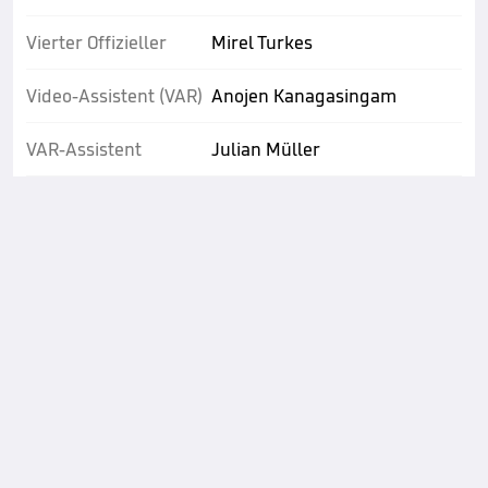
Vierter Offizieller
Mirel Turkes
Video-Assistent (VAR)
Anojen Kanagasingam
VAR-Assistent
Julian Müller