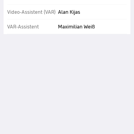
Video-Assistent (VAR)
Alan Kijas
VAR-Assistent
Maximilian Weiß