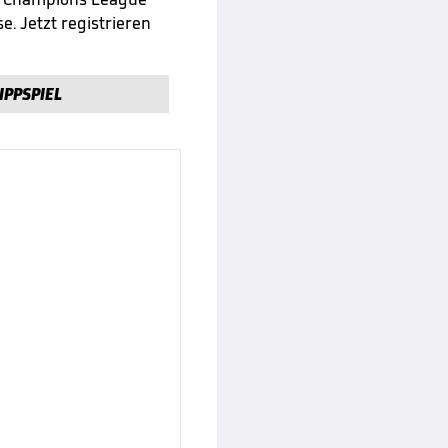
e. Jetzt registrieren
IPPSPIEL