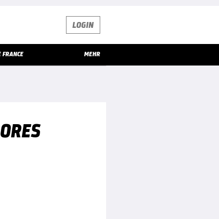
LOGIN
E FRANCE
MEHR
DORES