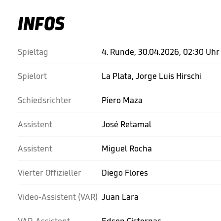
INFOS
Spieltag
4. Runde, 30.04.2026, 02:30 Uhr
Spielort
La Plata, Jorge Luis Hirschi
Schiedsrichter
Piero Maza
Assistent
José Retamal
Assistent
Miguel Rocha
Vierter Offizieller
Diego Flores
Video-Assistent (VAR)
Juan Lara