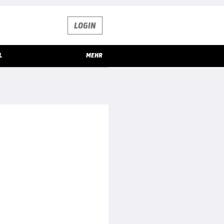
LOGIN
L
MEHR