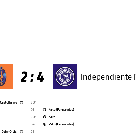
2 : 4
Independiente 
Castellanos
80'

76'
Arce (Fernández)

60'
Arce

34'
Villa (Fernández)

Osio (Ortiz)
29'
