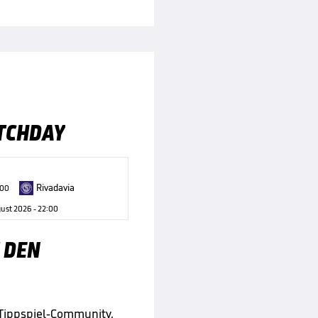
TCHDAY
Rivadavia
:00
gust 2026 - 22:00
 DEN
 Tippspiel-Community,