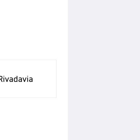
Rivadavia