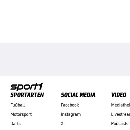
SPORTARTEN
SOCIAL MEDIA
VIDEO
Fußball
Facebook
Mediathe
Motorsport
Instagram
Livestre
Darts
X
Podcasts