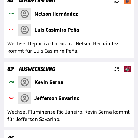

84'
AUSWECHSLUNG

Nelson Hernández

Luis Casimiro Peña
Wechsel Deportivo La Guaira. Nelson Hernández
kommt für Luis Casimiro Peña.

83'
AUSWECHSLUNG

Kevin Serna

Jefferson Savarino
Wechsel Fluminense Rio Janeiro. Kevin Serna kommt
für Jefferson Savarino.
79'