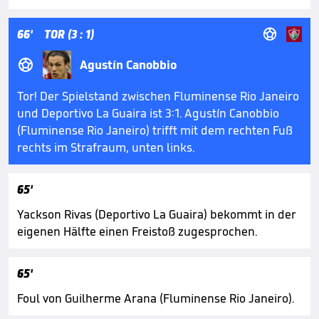

66'
TOR (3 : 1)

Agustín Canobbio
Tor! Der Spielstand zwischen Fluminense Rio Janeiro
und Deportivo La Guaira ist 3:1. Agustín Canobbio
(Fluminense Rio Janeiro) trifft mit dem rechten Fuß
rechts im Strafraum, unten links.
65'
Yackson Rivas (Deportivo La Guaira) bekommt in der
eigenen Hälfte einen Freistoß zugesprochen.
65'
Foul von Guilherme Arana (Fluminense Rio Janeiro).