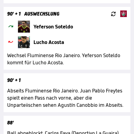

90'
+ 1
AUSWECHSLUNG

Yeferson Soteldo

Lucho Acosta
Wechsel Fluminense Rio Janeiro. Yeferson Soteldo
kommt für Lucho Acosta.
90'
+ 1
Abseits Fluminense Rio Janeiro. Juan Pablo Freytes
spielt einen Pass nach vorne, aber die
Unparteiischen sehen Agustín Canobbio im Abseits.
88'
Ball abgeblockt. Carlos Faya (Deportivo La Guaira)