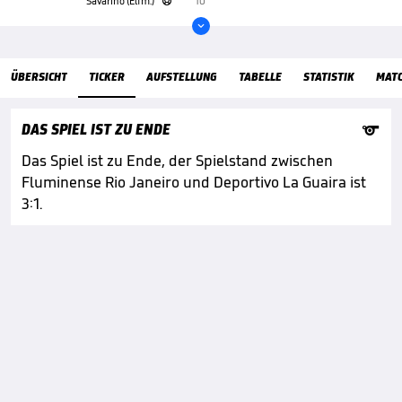
Savarino (Elfm.)
10'


ÜbersichtTicker
ÜBERSICHT
TICKER
AUFSTELLUNG
TABELLE
STATISTIK
MAT

DAS SPIEL IST ZU ENDE
Das Spiel ist zu Ende, der Spielstand zwischen
Fluminense Rio Janeiro und Deportivo La Guaira ist
3:1.