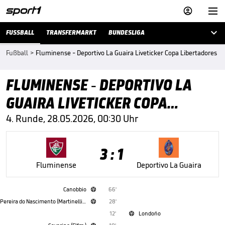



FUSSBALL
TRANSFERMARKT
BUNDESLIGA
Fußball
>
Fluminense - Deportivo La Guaira Liveticker Copa Libertadores
FLUMINENSE - DEPORTIVO LA
GUAIRA LIVETICKER COPA
LIBERTADORES
4. Runde, 28.05.2026, 00:30 Uhr
3 : 1
Fluminense
Deportivo La Guaira
Canobbio
66'

Pereira do Nascimento (Martinelli Lima)
28'

12'
Londoño
