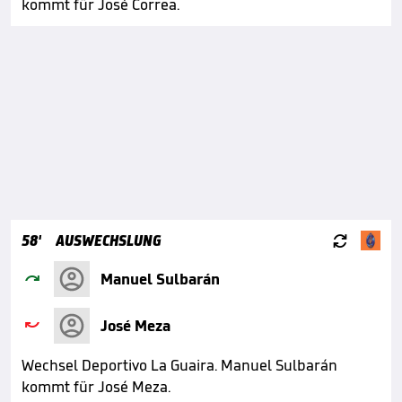
kommt für José Correa.

58'
AUSWECHSLUNG

Manuel Sulbarán

José Meza
Wechsel Deportivo La Guaira. Manuel Sulbarán
kommt für José Meza.