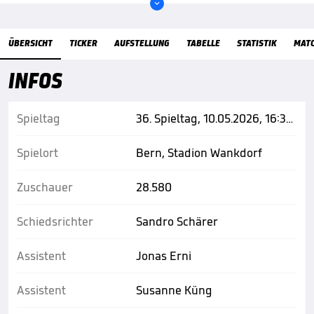

ÜBERSICHT
TICKER
AUFSTELLUNG
TABELLE
STATISTIK
MAT
INFOS
Spieltag
36. Spieltag, 10.05.2026, 16:30 Uhr
Spielort
Bern, Stadion Wankdorf
Zuschauer
28.580
Schiedsrichter
Sandro Schärer
Assistent
Jonas Erni
Assistent
Susanne Küng