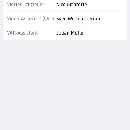
Vierter Offizieller
Nico Gianforte
Video-Assistent (VAR)
Sven Wolfensberger
VAR-Assistent
Julian Müller