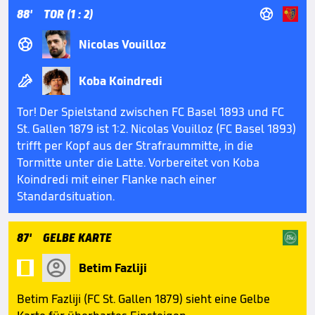

88'
TOR (1 : 2)

Nicolas Vouilloz

Koba Koindredi
Tor! Der Spielstand zwischen FC Basel 1893 und FC
St. Gallen 1879 ist 1:2. Nicolas Vouilloz (FC Basel 1893)
trifft per Kopf aus der Strafraummitte, in die
Tormitte unter die Latte. Vorbereitet von Koba
Koindredi mit einer Flanke nach einer
Standardsituation.
87'
GELBE KARTE

Betim Fazliji
Betim Fazliji (FC St. Gallen 1879) sieht eine Gelbe