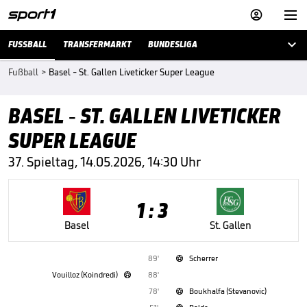



FUSSBALL
TRANSFERMARKT
BUNDESLIGA
Fußball
>
Basel - St. Gallen Liveticker Super League
BASEL - ST. GALLEN LIVETICKER
SUPER LEAGUE
37. Spieltag, 14.05.2026, 14:30 Uhr
1 : 3
Basel
St. Gallen
89'
Scherrer

Vouilloz (Koindredi)
88'

78'
Boukhalfa (Stevanovic)
