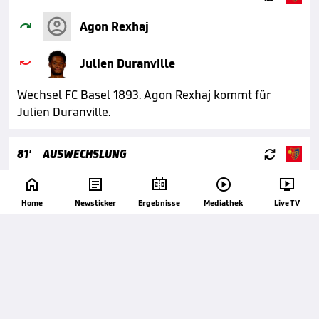

Agon Rexhaj

Julien Duranville
Wechsel FC Basel 1893. Agon Rexhaj kommt für
Julien Duranville.

81'
AUSWECHSLUNG






Kevin Rüegg
Home
Newsticker
Ergebnisse
Mediathek
Live TV

Keigo Tsunemoto
Wechsel FC Basel 1893. Kevin Rüegg kommt für
Keigo Tsunemoto.
80'