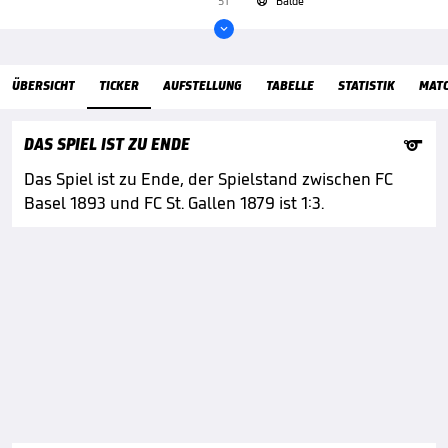
51'
Balde


ÜbersichtTicker
ÜBERSICHT
TICKER
AUFSTELLUNG
TABELLE
STATISTIK
MAT

DAS SPIEL IST ZU ENDE
Das Spiel ist zu Ende, der Spielstand zwischen FC
Basel 1893 und FC St. Gallen 1879 ist 1:3.