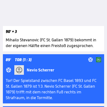
90'
+ 3
Mihailo Stevanovic (FC St. Gallen 1879) bekommt in
der eigenen Hälfte einen Freistoß zugesprochen.

89'
TOR (1 : 3)

Nevio Scherrer
Tor! Der Spielstand zwischen FC Basel 1893 und FC
St. Gallen 1879 ist 1:3. Nevio Scherrer (FC St. Gallen
1879) trifft mit dem rechten Fuß rechts im
Strafraum, in die Tormitte.