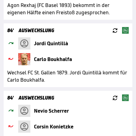
Agon Rexhaj (FC Basel 1893) bekommt in der
eigenen Hälfte einen Freistoß zugesprochen.

84'
AUSWECHSLUNG

Jordi Quintillà

Carlo Boukhalfa
Wechsel FC St. Gallen 1879. Jordi Quintillà kommt für
Carlo Boukhalfa.

84'
AUSWECHSLUNG

Nevio Scherrer

Corsin Konietzke