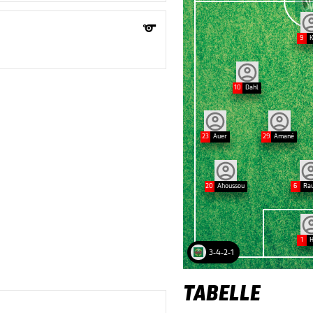

9
K
10
Dahl
23
Auer
29
Amané
20
Ahoussou
6
Rau
1
H
3-4-2-1
TABELLE