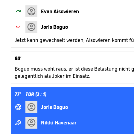

Evan Aisowieren

Joris Boguo
Jetzt kann gewechselt werden, Aisowieren kommt fü
80'
Boguo muss wohl raus, er ist diese Belastung nicht 
gelegentlich als Joker im Einsatz.
77'
TOR (2 : 1)

Joris Boguo

Nikki Havenaar