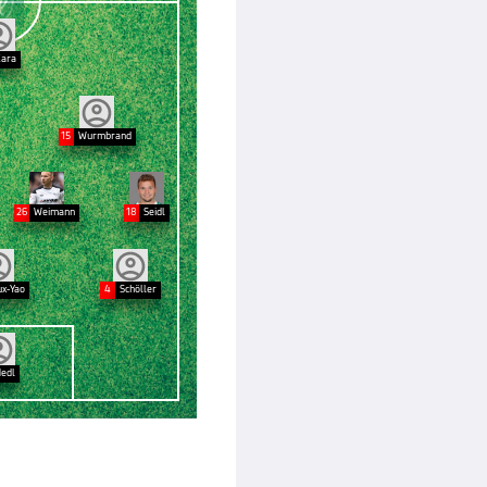
ara
15
Wurmbrand
26
Weimann
18
Seidl
x-Yao
4
Schöller
edl