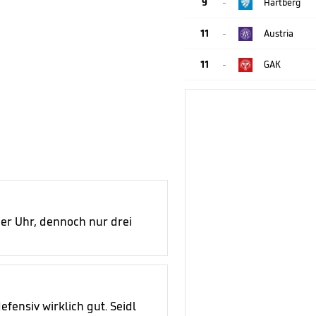
9
Hartberg

11
Austria

11
GAK

er Uhr, dennoch nur drei
fensiv wirklich gut. Seidl