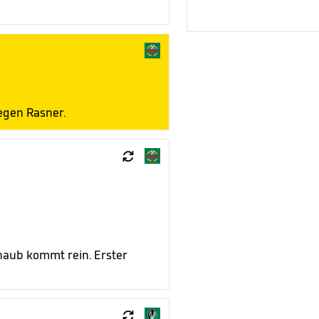
gegen Rasner.

chaub kommt rein. Erster
