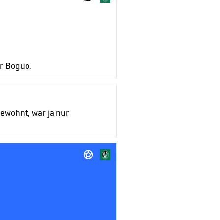
r Boguo.
gewohnt, war ja nur
