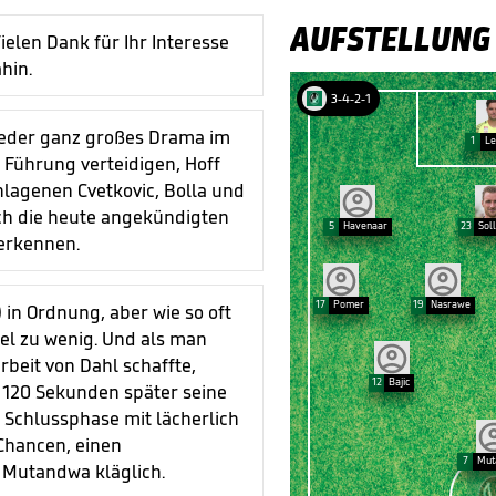
AUFSTELLUNG
Vielen Dank für Ihr Interesse
hin.
3-4-2-1
wieder ganz großes Drama im
1
Le
 Führung verteidigen, Hoff
hlagenen Cvetkovic, Bolla und
rch die heute angekündigten
5
Havenaar
23
Sol
erkennen.
17
Pomer
19
Nasrawe
) in Ordnung, aber wie so oft
iel zu wenig. Und als man
beit von Dahl schaffte,
12
Bajic
 120 Sekunden später seine
n Schlussphase mit lächerlich
 Chancen, einen
7
Mut
 Mutandwa kläglich.