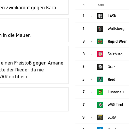
Pl.
Team
igen Zweikampf gegen Kara.
1
LASK

1
Wolfsberg

 in die Mauer.
3
Rapid Wien

3
Salzburg

ch einen Freistoß gegen Amane
5
Graz

te der Rieder da nie
VAR nicht ein.
5
Ried

7
Lustenau

7
WSG Tirol

9
SCRA
