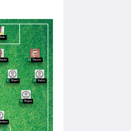
itner
lbauer
30
Steurer
6
Maart
28
Bajlicz
15
Boguo
andwa