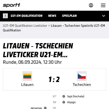



U21-EM QUALIFIKATION
NEWS
SPIELPLAN
U21-EM Qualifikation Liveticker
>
Litauen - Tschechien Spielinfo U21-EM
Qualifikation
LITAUEN - TSCHECHIEN
LIVETICKER U21-EM
QUALIFIKATION
Runde, 06.09.2024, 12:30 Uhr
1 : 2
Litauen
Tschechien
87'
Sejk (Vecheta)

58'
Alijagic

Jansonas
19'
