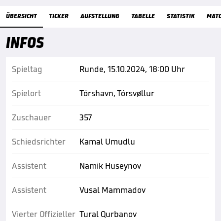
Übersicht
ÜBERSICHT
TICKER
AUFSTELLUNG
TABELLE
STATISTIK
MAT
INFOS
Spieltag
Runde, 15.10.2024, 18:00 Uhr
Spielort
Tórshavn, Tórsvøllur
Zuschauer
357
Schiedsrichter
Kamal Umudlu
Assistent
Namik Huseynov
Assistent
Vusal Mammadov
Vierter Offizieller
Tural Qurbanov