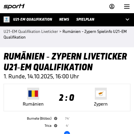



U21-EM QUALIFIKATION
NEWS
SPIELPLAN
U21-EM Qualifikation Liveticker
>
Rumänien - Zypern Spielinfo U21-EM
Qualifikation
RUMÄNIEN - ZYPERN LIVETICKER
U21-EM QUALIFIKATION
1. Runde, 14.10.2025, 16:00 Uhr
2 : 0
Rumänien
Zypern
Burnete (Biliboc)
74'

Trica
4'

