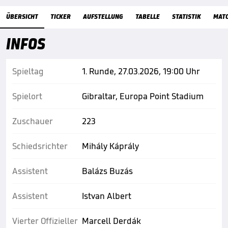
Übersicht
ÜBERSICHT
TICKER
AUFSTELLUNG
TABELLE
STATISTIK
MAT
INFOS
Spieltag
1. Runde, 27.03.2026, 19:00 Uhr
Spielort
Gibraltar, Europa Point Stadium
Zuschauer
223
Schiedsrichter
Mihály Káprály
Assistent
Balázs Buzás
Assistent
Istvan Albert
Vierter Offizieller
Marcell Derdák