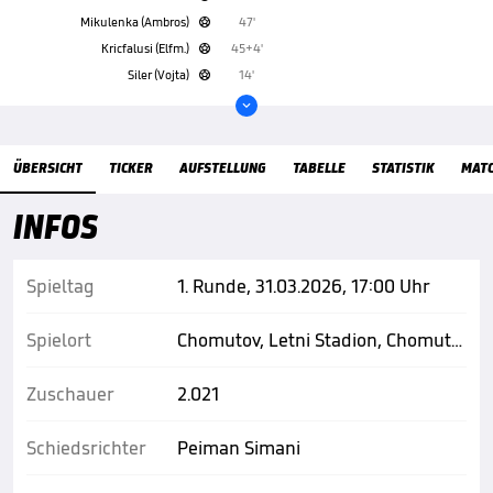
Mikulenka (Ambros)
47'

Kricfalusi (Elfm.)
45+4'

Siler (Vojta)
14'


Übersicht
ÜBERSICHT
TICKER
AUFSTELLUNG
TABELLE
STATISTIK
MAT
INFOS
Spieltag
1. Runde, 31.03.2026, 17:00 Uhr
Spielort
Chomutov, Letni Stadion, Chomutov
Zuschauer
2.021
Schiedsrichter
Peiman Simani