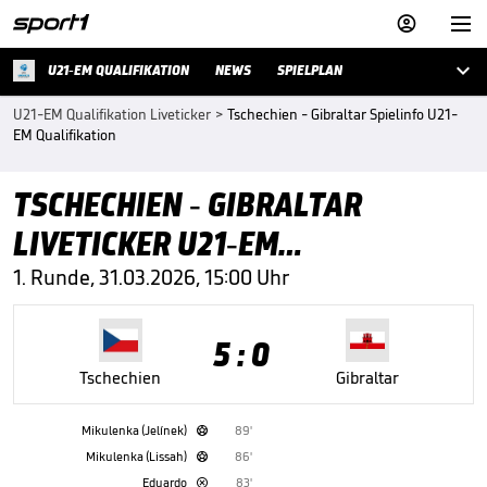



U21-EM QUALIFIKATION
NEWS
SPIELPLAN
U21-EM Qualifikation Liveticker
>
Tschechien - Gibraltar Spielinfo U21-
EM Qualifikation
TSCHECHIEN - GIBRALTAR
LIVETICKER U21-EM
QUALIFIKATION
1. Runde, 31.03.2026, 15:00 Uhr
5 : 0
Tschechien
Gibraltar
Mikulenka (Jelínek)
89'

Mikulenka (Lissah)
86'

Eduardo
83'
