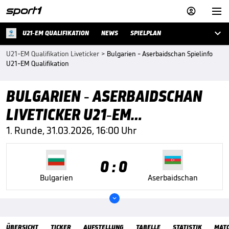



U21-EM QUALIFIKATION
NEWS
SPIELPLAN
U21-EM Qualifikation Liveticker
>
Bulgarien - Aserbaidschan Spielinfo
U21-EM Qualifikation
BULGARIEN - ASERBAIDSCHAN
LIVETICKER U21-EM
QUALIFIKATION
1. Runde, 31.03.2026, 16:00 Uhr
0 : 0
Bulgarien
Aserbaidschan

Übersicht
ÜBERSICHT
TICKER
AUFSTELLUNG
TABELLE
STATISTIK
MAT