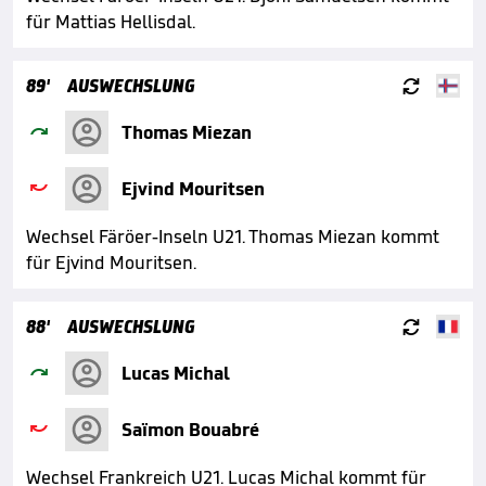
für Mattias Hellisdal.

89'
AUSWECHSLUNG

Thomas Miezan

Ejvind Mouritsen
Wechsel Färöer-Inseln U21. Thomas Miezan kommt
für Ejvind Mouritsen.

88'
AUSWECHSLUNG

Lucas Michal

Saïmon Bouabré
Wechsel Frankreich U21. Lucas Michal kommt für