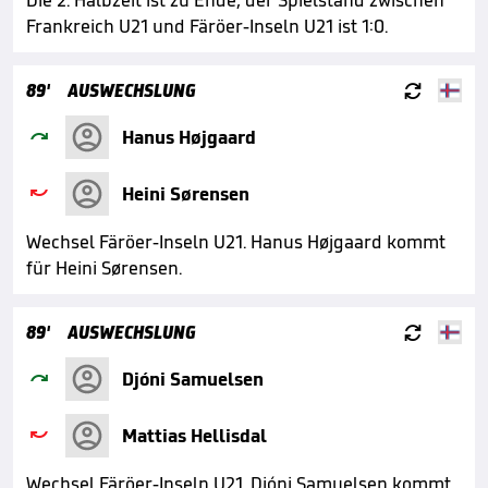
Die 2. Halbzeit ist zu Ende, der Spielstand zwischen
Frankreich U21 und Färöer-Inseln U21 ist 1:0.

89'
AUSWECHSLUNG

Hanus Højgaard

Heini Sørensen
Wechsel Färöer-Inseln U21. Hanus Højgaard kommt
für Heini Sørensen.

89'
AUSWECHSLUNG

Djóni Samuelsen

Mattias Hellisdal
Wechsel Färöer-Inseln U21. Djóni Samuelsen kommt