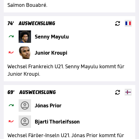
Saïmon Bouabré.

74'
AUSWECHSLUNG

Senny Mayulu

Junior Kroupi
Wechsel Frankreich U21. Senny Mayulu kommt für
Junior Kroupi.

69'
AUSWECHSLUNG

Jónas Prior

Bjarti Thorleifsson
Wechsel Färöer-Inseln U21. Jónas Prior kommt für