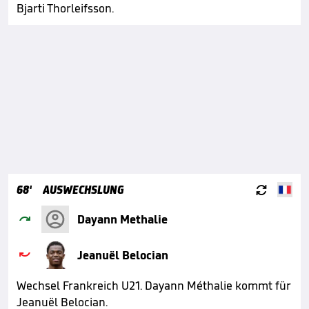
Bjarti Thorleifsson.

68'
AUSWECHSLUNG

Dayann Methalie

Jeanuël Belocian
Wechsel Frankreich U21. Dayann Méthalie kommt für
Jeanuël Belocian.