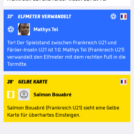

37'
ELFMETER VERWANDELT

Mathys Tel
Tor! Der Spielstand zwischen Frankreich U21 und
Färöer-Inseln U21 ist 1:0. Mathys Tel (Frankreich U21)
verwandelt den Elfmeter mit dem rechten Fuß in die
Tormitte.
28'
GELBE KARTE

Saïmon Bouabré
Saïmon Bouabré (Frankreich U21) sieht eine Gelbe
Karte für überhartes Einsteigen.