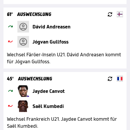

61'
AUSWECHSLUNG

Dávid Andreasen

Jógvan Gullfoss
Wechsel Färöer-Inseln U21. Dávid Andreasen kommt
für Jógvan Gullfoss.

45'
AUSWECHSLUNG

Jaydee Canvot

Saël Kumbedi
Wechsel Frankreich U21. Jaydee Canvot kommt für
Saël Kumbedi.