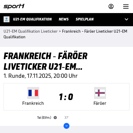



U21-EM QUALIFIKATION
NEWS
SPIELPLAN
U21-EM Qualifikation Liveticker
>
Frankreich - Färöer Liveticker U21-EM
Qualifikation
FRANKREICH - FÄRÖER
LIVETICKER U21-EM
QUALIFIKATION
1. Runde, 17.11.2025, 20:00 Uhr
1 : 0
Frankreich
Färöer
Tel (Elfm.)
37'

