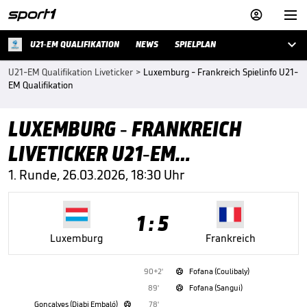



U21-EM QUALIFIKATION
NEWS
SPIELPLAN
U21-EM Qualifikation Liveticker
>
Luxemburg - Frankreich Spielinfo U21-
EM Qualifikation
LUXEMBURG - FRANKREICH
LIVETICKER U21-EM
QUALIFIKATION
1. Runde, 26.03.2026, 18:30 Uhr
1 : 5
Luxemburg
Frankreich
90+2'
Fofana (Coulibaly)

89'
Fofana (Sangui)

Gonçalves (Djabi Embaló)
78'
