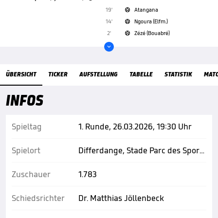
19'
Atangana

14'
Ngoura (Elfm.)

2'
Zézé (Bouabré)


Übersicht
ÜBERSICHT
TICKER
AUFSTELLUNG
TABELLE
STATISTIK
MAT
INFOS
Spieltag
1. Runde, 26.03.2026, 19:30 Uhr
Spielort
Differdange, Stade Parc des Sports Oberkorn
Zuschauer
1.783
Schiedsrichter
Dr. Matthias Jöllenbeck