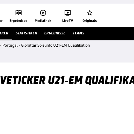




er
Ergebnisse
Mediathek
Live TV
Originals
ICKER
STATISTIKEN
ERGEBNISSE
TEAMS
>
Portugal - Gibraltar Spielinfo U21-EM Qualifikation
IVETICKER U21-EM QUALIFIK