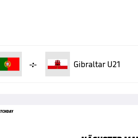
-:-
Gibraltar U21
TCHDAY