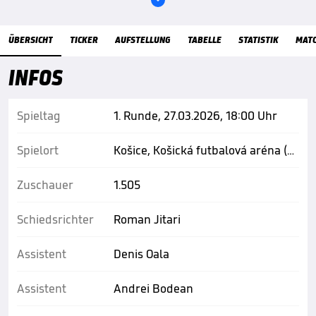
Übersicht
ÜBERSICHT
TICKER
AUFSTELLUNG
TABELLE
STATISTIK
MAT
INFOS
Spieltag
1. Runde, 27.03.2026, 18:00 Uhr
Spielort
Košice, Košická futbalová aréna (KFA)
Zuschauer
1.505
Schiedsrichter
Roman Jitari
Assistent
Denis Oala
Assistent
Andrei Bodean