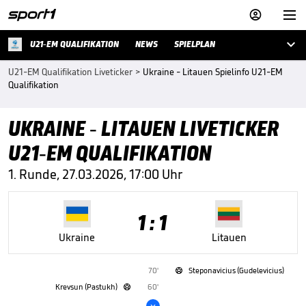



U21-EM QUALIFIKATION
NEWS
SPIELPLAN
U21-EM Qualifikation Liveticker
>
Ukraine - Litauen Spielinfo U21-EM
Qualifikation
UKRAINE - LITAUEN LIVETICKER
U21-EM QUALIFIKATION
1. Runde, 27.03.2026, 17:00 Uhr
1 : 1
Ukraine
Litauen
70'
Steponavicius (Gudelevicius)

Krevsun (Pastukh)
60'

