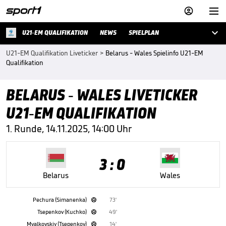



U21-EM QUALIFIKATION
NEWS
SPIELPLAN
U21-EM Qualifikation Liveticker
>
Belarus - Wales Spielinfo U21-EM
Qualifikation
BELARUS - WALES LIVETICKER
U21-EM QUALIFIKATION
1. Runde, 14.11.2025, 14:00 Uhr
3 : 0
Belarus
Wales
Pechura (Simanenka)
73'

Tsepenkov (Kuchko)
49'

Myalkovskiy (Tsepenkov)
14'
