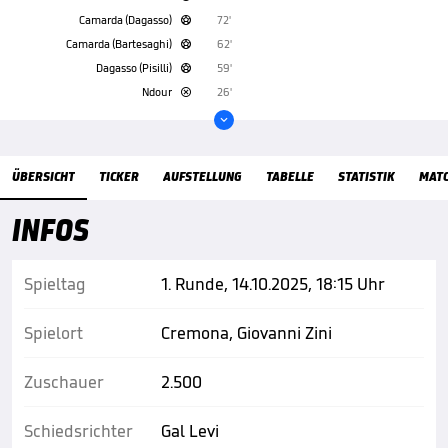
Camarda (Dagasso)
72'

Camarda (Bartesaghi)
62'

Dagasso (Pisilli)
59'

Ndour
26'


Übersicht
ÜBERSICHT
TICKER
AUFSTELLUNG
TABELLE
STATISTIK
MAT
INFOS
Spieltag
1. Runde, 14.10.2025, 18:15 Uhr
Spielort
Cremona, Giovanni Zini
Zuschauer
2.500
Schiedsrichter
Gal Levi