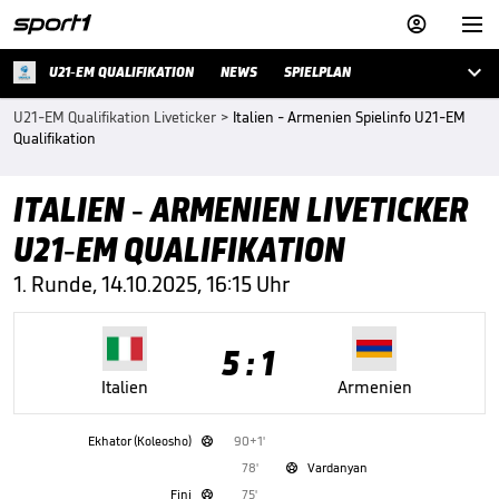



U21-EM QUALIFIKATION
NEWS
SPIELPLAN
U21-EM Qualifikation Liveticker
>
Italien - Armenien Spielinfo U21-EM
Qualifikation
ITALIEN - ARMENIEN LIVETICKER
U21-EM QUALIFIKATION
1. Runde, 14.10.2025, 16:15 Uhr
5 : 1
Italien
Armenien
Ekhator (Koleosho)
90+1'

78'
Vardanyan

Fini
75'
