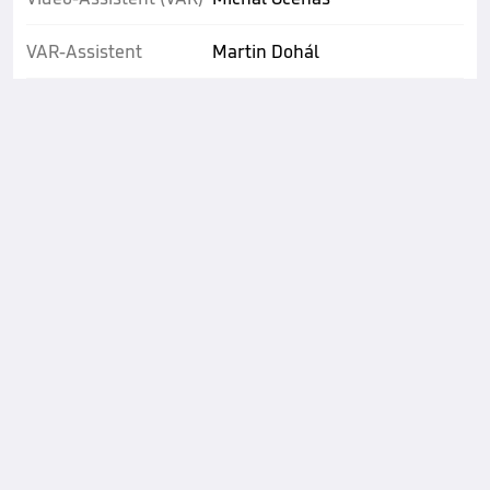
VAR-Assistent
Martin Dohál