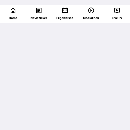





63'
Home
Newsticker
Ergebnisse
Mediathek
Live TV
Ecke FC Red Bull Salzburg. Die Ecke wurde
verursacht von Colby Donovan.
63'
Ball abgeblockt. Jakob Zangerl (FC Red Bull
Salzburg) versucht es mit dem linken Fuß links im
Sechzehner, der Schuss wird jedoch abgeblockt.
Vorbereitet von Tim Paumgartner.
61'
Abseits FC Red Bull Salzburg. John Mellberg spielt
einen Pass nach vorne, aber die Unparteiischen
sehen Jakob Zangerl im Abseits.