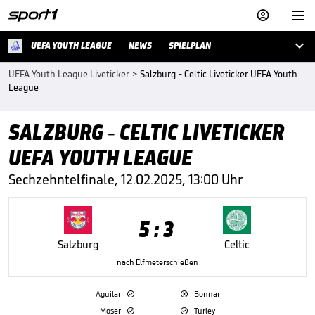



UEFA YOUTH LEAGUE
NEWS
SPIELPLAN
UEFA Youth League Liveticker
>
Salzburg - Celtic Liveticker UEFA Youth
League
SALZBURG - CELTIC LIVETICKER
UEFA YOUTH LEAGUE
Sechzehntelfinale, 12.02.2025, 13:00 Uhr
5 : 3
Salzburg
Celtic
nach Elfmeterschießen
Aguilar
Bonnar


Moser
Turley

