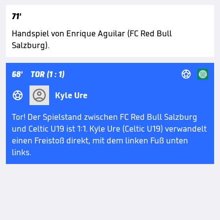
71'
Handspiel von Enrique Aguilar (FC Red Bull
Salzburg).

68'
TOR (1 : 1)

Kyle Ure
Tor! Der Spielstand zwischen FC Red Bull Salzburg
und Celtic U19 ist 1:1. Kyle Ure (Celtic U19) verwandelt
einen Freistoß direkt, mit dem linken Fuß unten
links.