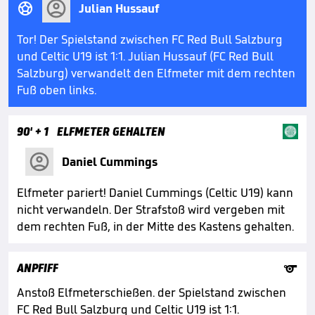

Julian Hussauf
Tor! Der Spielstand zwischen FC Red Bull Salzburg
und Celtic U19 ist 1:1. Julian Hussauf (FC Red Bull
Salzburg) verwandelt den Elfmeter mit dem rechten
Fuß oben links.
90'
+ 1
ELFMETER GEHALTEN
Daniel Cummings
Elfmeter pariert! Daniel Cummings (Celtic U19) kann
nicht verwandeln. Der Strafstoß wird vergeben mit
dem rechten Fuß, in der Mitte des Kastens gehalten.

ANPFIFF
Anstoß Elfmeterschießen. der Spielstand zwischen
FC Red Bull Salzburg und Celtic U19 ist 1:1.