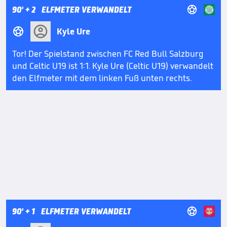

90'
+ 2
ELFMETER VERWANDELT

Kyle Ure
Tor! Der Spielstand zwischen FC Red Bull Salzburg
und Celtic U19 ist 1:1. Kyle Ure (Celtic U19) verwandelt
den Elfmeter mit dem linken Fuß unten rechts.

90'
+ 1
ELFMETER VERWANDELT