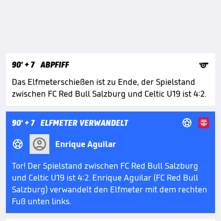

90'
+ 7
ABPFIFF
Das Elfmeterschießen ist zu Ende, der Spielstand
zwischen FC Red Bull Salzburg und Celtic U19 ist 4:2.

90'
+ 7
ELFMETER VERWANDELT

Enrique Aguilar
Tor! Der Spielstand zwischen FC Red Bull Salzburg
und Celtic U19 ist 4:2. Enrique Aguilar (FC Red Bull
Salzburg) verwandelt den Elfmeter mit dem rechten
Fuß unten links.