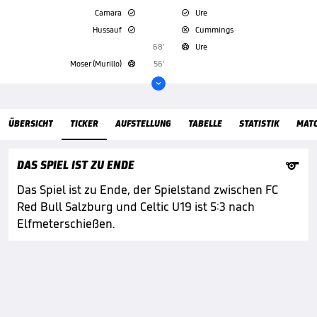
Camara
Ure


Hussauf
Cummings


68'
Ure

Moser (Murillo)
56'


ÜbersichtTicker
ÜBERSICHT
TICKER
AUFSTELLUNG
TABELLE
STATISTIK
MAT

DAS SPIEL IST ZU ENDE
Das Spiel ist zu Ende, der Spielstand zwischen FC
Red Bull Salzburg und Celtic U19 ist 5:3 nach
Elfmeterschießen.