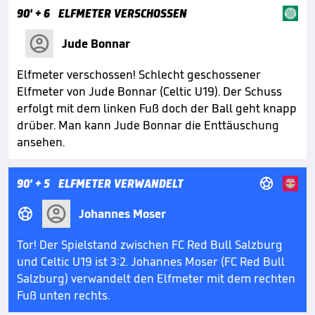
90'
+ 6
ELFMETER VERSCHOSSEN
Jude Bonnar
Elfmeter verschossen! Schlecht geschossener
Elfmeter von Jude Bonnar (Celtic U19). Der Schuss
erfolgt mit dem linken Fuß doch der Ball geht knapp
drüber. Man kann Jude Bonnar die Enttäuschung
ansehen.

90'
+ 5
ELFMETER VERWANDELT

Johannes Moser
Tor! Der Spielstand zwischen FC Red Bull Salzburg
und Celtic U19 ist 3:2. Johannes Moser (FC Red Bull
Salzburg) verwandelt den Elfmeter mit dem rechten
Fuß unten rechts.