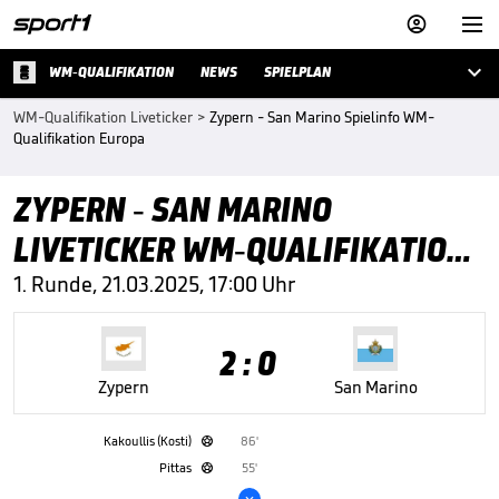



WM-QUALIFIKATION
NEWS
SPIELPLAN
WM-Qualifikation Liveticker
>
Zypern - San Marino Spielinfo WM-
Qualifikation Europa
ZYPERN - SAN MARINO
LIVETICKER WM-QUALIFIKATION
EUROPA
1. Runde, 21.03.2025, 17:00 Uhr
2 : 0
Zypern
San Marino
Kakoullis (Kosti)
86'

Pittas
55'

