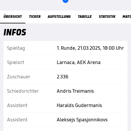
Übersicht
ÜBERSICHT
TICKER
AUFSTELLUNG
TABELLE
STATISTIK
MAT
INFOS
Spieltag
1. Runde, 21.03.2025, 18:00 Uhr
Spielort
Larnaca, AEK Arena
Zuschauer
2.336
Schiedsrichter
Andris Treimanis
Assistent
Haralds Gudermanis
Assistent
Aleksejs Spasjonnikovs