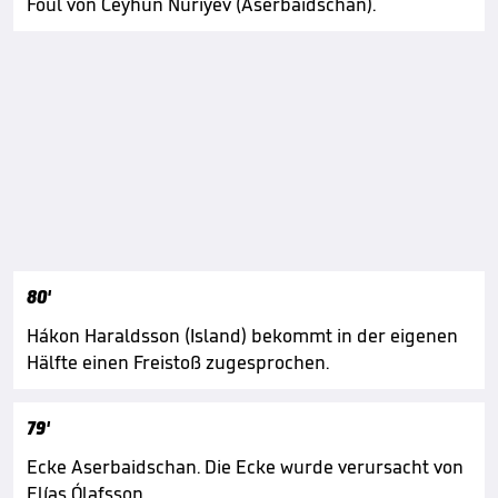
Foul von Ceyhun Nuriyev (Aserbaidschan).
80'
Hákon Haraldsson (Island) bekommt in der eigenen
Hälfte einen Freistoß zugesprochen.
79'
Ecke Aserbaidschan. Die Ecke wurde verursacht von
Elías Ólafsson.