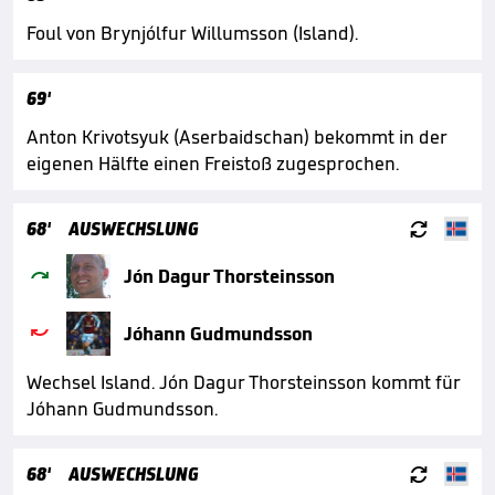
Foul von Brynjólfur Willumsson (Island).
69'
Anton Krivotsyuk (Aserbaidschan) bekommt in der
eigenen Hälfte einen Freistoß zugesprochen.

68'
AUSWECHSLUNG

Jón Dagur Thorsteinsson

Jóhann Gudmundsson
Wechsel Island. Jón Dagur Thorsteinsson kommt für
Jóhann Gudmundsson.

68'
AUSWECHSLUNG