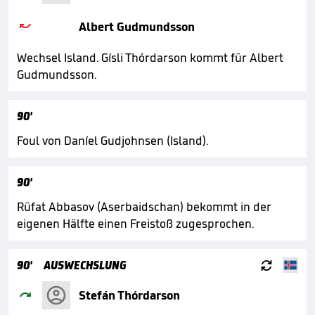

Albert Gudmundsson
Wechsel Island. Gísli Thórdarson kommt für Albert
Gudmundsson.
90'
Foul von Daníel Gudjohnsen (Island).
90'
Rüfat Abbasov (Aserbaidschan) bekommt in der
eigenen Hälfte einen Freistoß zugesprochen.

90'
AUSWECHSLUNG

Stefán Thórdarson