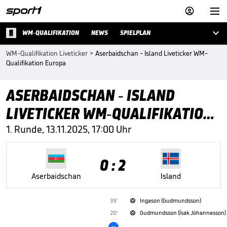



WM-QUALIFIKATION
NEWS
SPIELPLAN
WM-Qualifikation Liveticker
>
Aserbaidschan - Island Liveticker WM-
Qualifikation Europa
ASERBAIDSCHAN - ISLAND
LIVETICKER WM-QUALIFIKATION
EUROPA
1. Runde, 13.11.2025, 17:00 Uhr
0 : 2
Aserbaidschan
Island
39'
Ingason (Gudmundsson)

20'
Gudmundsson (Ísak Jóhannesson)

