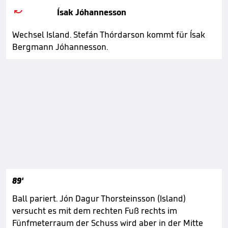

Ísak Jóhannesson
Wechsel Island. Stefán Thórdarson kommt für Ísak
Bergmann Jóhannesson.
89'
Ball pariert. Jón Dagur Thorsteinsson (Island)
versucht es mit dem rechten Fuß rechts im
Fünfmeterraum der Schuss wird aber in der Mitte