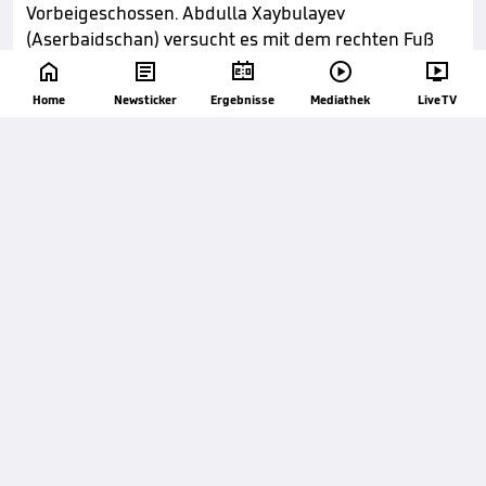
Vorbeigeschossen. Abdulla Xaybulayev
(Aserbaidschan) versucht es mit dem rechten Fuß
aus der Distanz, aber das Leder geht rechts hoch





und weit vorbei nach einer Ecke.
Home
Newsticker
Ergebnisse
Mediathek
Live TV
64'
Ecke Aserbaidschan. Die Ecke wurde verursacht von
Daníel Grétarsson.