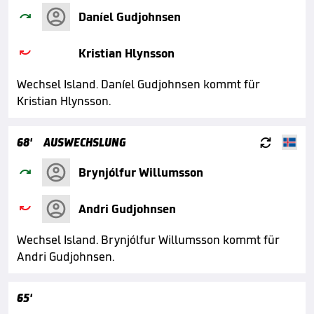

Daníel Gudjohnsen

Kristian Hlynsson
Wechsel Island. Daníel Gudjohnsen kommt für
Kristian Hlynsson.

68'
AUSWECHSLUNG

Brynjólfur Willumsson

Andri Gudjohnsen
Wechsel Island. Brynjólfur Willumsson kommt für
Andri Gudjohnsen.
65'