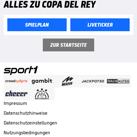
ALLES ZU COPA DEL REY
SPIELPLAN
LIVETICKER
ZUR STARTSEITE
Impressum
Datenschutzhinweise
Datenschutzeinstellungen
Nutzungsbedingungen