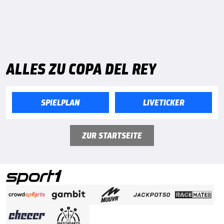
ALLES ZU COPA DEL REY
SPIELPLAN
LIVETICKER
ZUR STARTSEITE