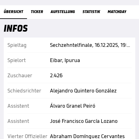
Übersicht
ÜBERSICHT
TICKER
AUFSTELLUNG
STATISTIK
MATCHDAY
INFOS
Spieltag
Sechzehntelfinale, 16.12.2025, 19:00 Uhr
Spielort
Eibar, Ipurua
Zuschauer
2.426
Schiedsrichter
Alejandro Quintero González
Assistent
Álvaro Granel Peiró
Assistent
José Francisco García Lozano
Vierter Offizieller
Abraham Domínguez Cervantes