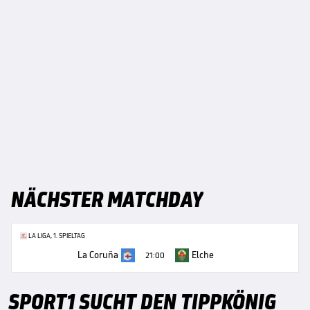
NÄCHSTER MATCHDAY
LA LIGA, 1. SPIELTAG
La Coruña
Elche
21:00
SPORT1 SUCHT DEN TIPPKÖNIG