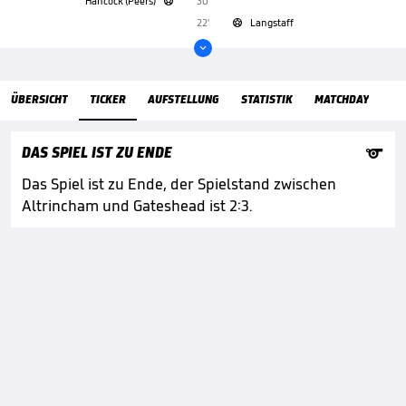
Hancock (Peers)
30'

22'
Langstaff


ÜbersichtTicker
ÜBERSICHT
TICKER
AUFSTELLUNG
STATISTIK
MATCHDAY

DAS SPIEL IST ZU ENDE
Das Spiel ist zu Ende, der Spielstand zwischen
Altrincham und Gateshead ist 2:3.