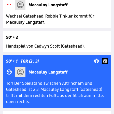

Macaulay Langstaff
Wechsel Gateshead. Robbie Tinkler kommt für
Macaulay Langstaff.
90'
+ 2
Handspiel von Cedwyn Scott (Gateshead).

90'
+ 1
TOR (2 : 3)

Macaulay Langstaff
Tor! Der Spielstand zwischen Altrincham und
Gateshead ist 2:3. Macaulay Langstaff (Gateshead)
trifft mit dem rechten Fuß aus der Strafraummitte,
oben rechts.