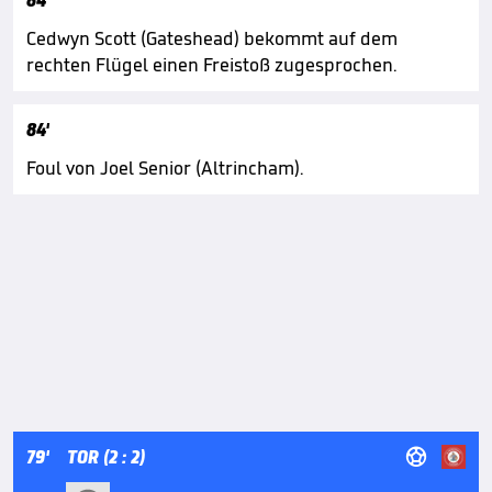
84'
Cedwyn Scott (Gateshead) bekommt auf dem
rechten Flügel einen Freistoß zugesprochen.
84'
Foul von Joel Senior (Altrincham).

79'
TOR (2 : 2)