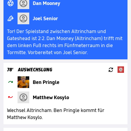

Dan Mooney

Joel Senior
Tor! Der Spielstand zwischen Altrincham und
Gateshead ist 2:2. Dan Mooney (Altrincham) trifft mit
dem linken Fuß rechts im Fünfmeterraum in die
Tormitte. Vorbereitet von Joel Senior.

78'
AUSWECHSLUNG

Ben Pringle

Matthew Kosylo
Wechsel Altrincham. Ben Pringle kommt für
Matthew Kosylo.