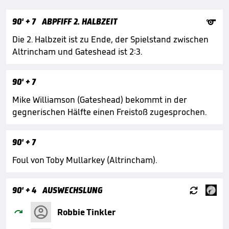

90'
+ 7
ABPFIFF 2. HALBZEIT
Die 2. Halbzeit ist zu Ende, der Spielstand zwischen
Altrincham und Gateshead ist 2:3.
90'
+ 7
Mike Williamson (Gateshead) bekommt in der
gegnerischen Hälfte einen Freistoß zugesprochen.
90'
+ 7
Foul von Toby Mullarkey (Altrincham).

90'
+ 4
AUSWECHSLUNG

Robbie Tinkler