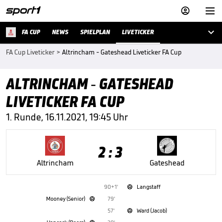



FA CUP
NEWS
SPIELPLAN
LIVETICKER
FA Cup Liveticker
>
Altrincham - Gateshead Liveticker FA Cup
ALTRINCHAM - GATESHEAD
LIVETICKER FA CUP
1. Runde, 16.11.2021, 19:45 Uhr
2 : 3
Altrincham
Gateshead
90+1'
Langstaff

Mooney (Senior)
79'

57'
Ward (Jacob)
