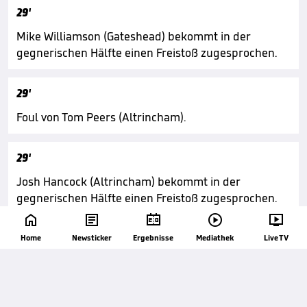
29'
Mike Williamson (Gateshead) bekommt in der
gegnerischen Hälfte einen Freistoß zugesprochen.
29'
Foul von Tom Peers (Altrincham).
29'
Josh Hancock (Altrincham) bekommt in der
gegnerischen Hälfte einen Freistoß zugesprochen.





29'
Home
Newsticker
Ergebnisse
Mediathek
Live TV
Foul von Matty Jacob (Gateshead).
27'