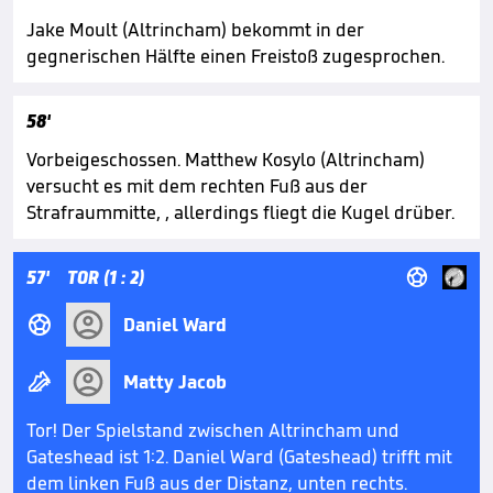
Jake Moult (Altrincham) bekommt in der
gegnerischen Hälfte einen Freistoß zugesprochen.
58'
Vorbeigeschossen. Matthew Kosylo (Altrincham)
versucht es mit dem rechten Fuß aus der
Strafraummitte, , allerdings fliegt die Kugel drüber.

57'
TOR (1 : 2)

Daniel Ward

Matty Jacob
Tor! Der Spielstand zwischen Altrincham und
Gateshead ist 1:2. Daniel Ward (Gateshead) trifft mit
dem linken Fuß aus der Distanz, unten rechts.