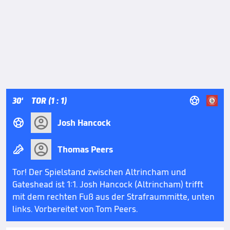

30'
TOR (1 : 1)

Josh Hancock

Thomas Peers
Tor! Der Spielstand zwischen Altrincham und
Gateshead ist 1:1. Josh Hancock (Altrincham) trifft
mit dem rechten Fuß aus der Strafraummitte, unten
links. Vorbereitet von Tom Peers.