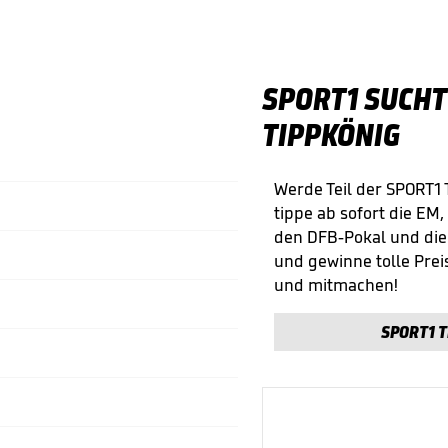
SPORT1 SUCHT
TIPPKÖNIG
Werde Teil der SPORT1
tippe ab sofort die EM,
den DFB-Pokal und di
und gewinne tolle Preis
und mitmachen!
SPORT1 T