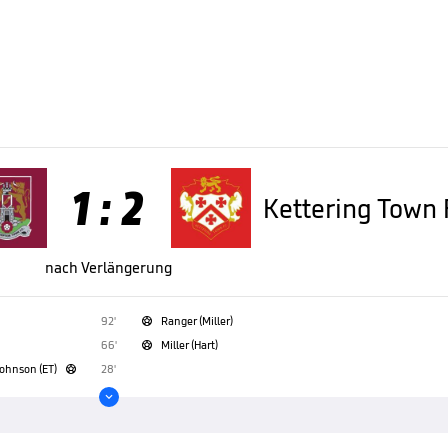
1 : 2
Kettering Town F
nach Verlängerung
92'
Ranger (Miller)

66'
Miller (Hart)

ohnson (ET)
28'

