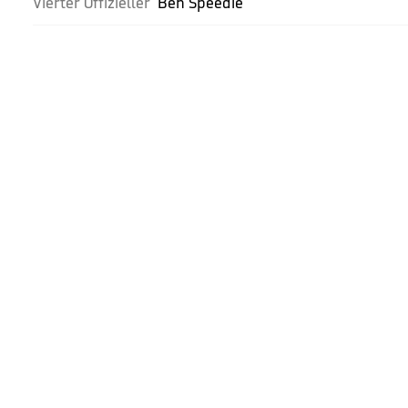
Vierter Offizieller
Ben Speedie