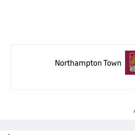
Northampton Town
J
Übersicht