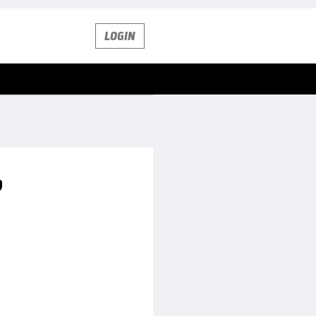
LOGIN
P