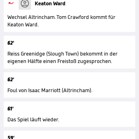

Keaton Ward
Wechsel Altrincham. Tom Crawford kommt für
Keaton Ward.
62'
Reiss Greenidge (Slough Town) bekommt in der
eigenen Hälfte einen Freistoß zugesprochen.
62'
Foul von Isaac Marriott (Altrincham).
61'
Das Spiel läuft wieder.
59'