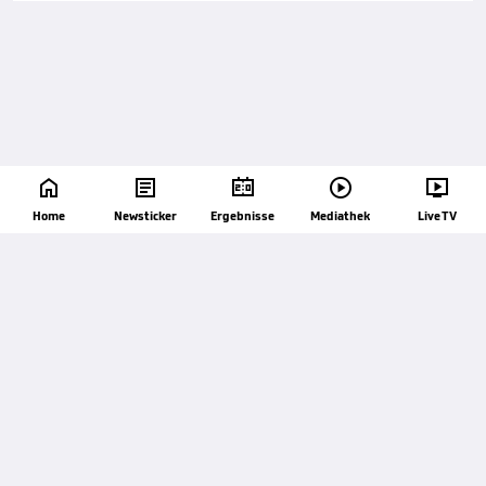





Home
Newsticker
Ergebnisse
Mediathek
Live TV
45'
+ 1
Vorbeigeschossen. Jared Myers (Slough Town)
versucht es mit dem rechten Fuß rechts im
Fünfmeterraum aber das Leder geht rechts hoch
und weit vorbei.
45'
Tyrese Dyce (Slough Town) bekommt auf dem linken