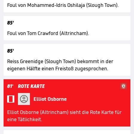
Foul von Mohammed-Idris Oshilaja (Slough Town).
85'
Foul von Tom Crawford (Altrincham).
85'
Reiss Greenidge (Slough Town) bekommt in der
eigenen Hälfte einen Freistoß zugesprochen.
81'
ROTE KARTE

Elliot Osborne
Elliot Osborne (Altrincham) sieht die Rote Karte für
eine Tätlichkeit.