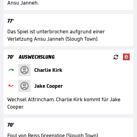
Ansu Janneh.
77'
Das Spiel ist unterbrochen aufgrund einer
Verletzung Ansu Janneh (Slough Town).

70'
AUSWECHSLUNG

Charlie Kirk

Jake Cooper
Wechsel Altrincham. Charlie Kirk kommt für Jake
Cooper.
70'
Foul von Reiss Greenidge (Slough Town).