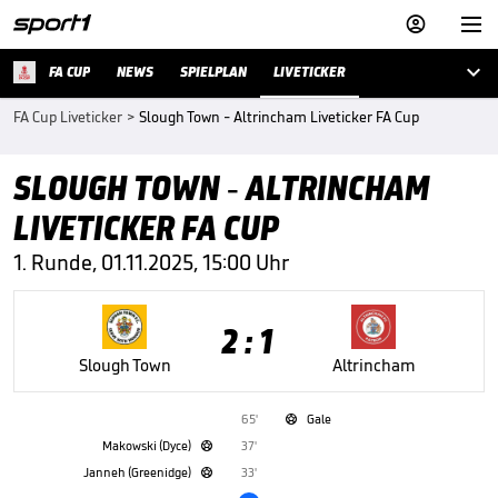



FA CUP
NEWS
SPIELPLAN
LIVETICKER
FA Cup Liveticker
>
Slough Town - Altrincham Liveticker FA Cup
SLOUGH TOWN - ALTRINCHAM
LIVETICKER FA CUP
1. Runde, 01.11.2025, 15:00 Uhr
2 : 1
Slough Town
Altrincham
65'
Gale

Makowski (Dyce)
37'

Janneh (Greenidge)
33'
