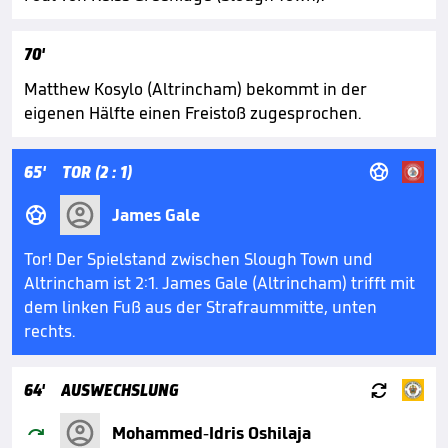
70'
Matthew Kosylo (Altrincham) bekommt in der
eigenen Hälfte einen Freistoß zugesprochen.

65'
TOR (2 : 1)

James Gale
Tor! Der Spielstand zwischen Slough Town und
Altrincham ist 2:1. James Gale (Altrincham) trifft mit
dem linken Fuß aus der Strafraummitte, unten
rechts.

64'
AUSWECHSLUNG

Mohammed-Idris Oshilaja