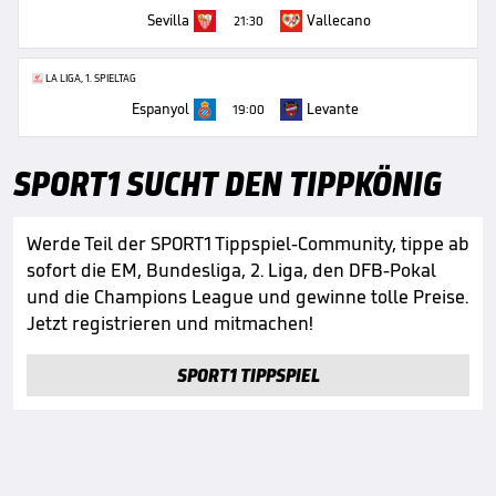
Sevilla
Vallecano
21:30
LA LIGA, 1. SPIELTAG
Espanyol
Levante
19:00
SPORT1 SUCHT DEN TIPPKÖNIG
Werde Teil der SPORT1 Tippspiel-Community, tippe ab
sofort die EM, Bundesliga, 2. Liga, den DFB-Pokal
und die Champions League und gewinne tolle Preise.
Jetzt registrieren und mitmachen!
SPORT1 TIPPSPIEL