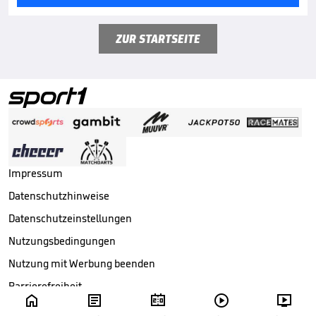
ZUR STARTSEITE
Impressum
Datenschutzhinweise
Datenschutzeinstellungen
Nutzungsbedingungen
Nutzung mit Werbung beenden
Barrierefreiheit





Copyright ©
2026
Sport1 GmbH. Alle Rechte vorbehalten.