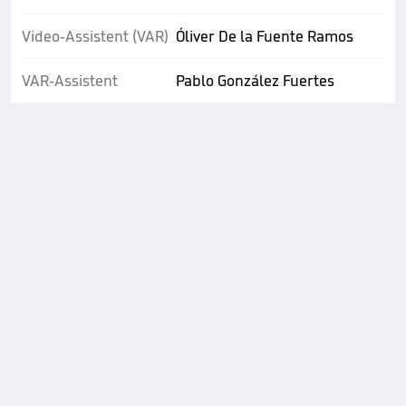
Video-Assistent (VAR)
Óliver De la Fuente Ramos
VAR-Assistent
Pablo González Fuertes