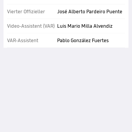
Vierter Offizieller
José Alberto Pardeiro Puente
Video-Assistent (VAR)
Luis Mario Milla Alvendiz
VAR-Assistent
Pablo González Fuertes