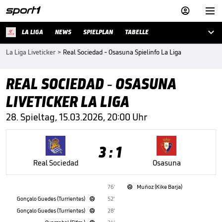



LA LIGA
NEWS
SPIELPLAN
TABELLE
La Liga Liveticker
>
Real Sociedad - Osasuna Spielinfo La Liga
REAL SOCIEDAD - OSASUNA
LIVETICKER LA LIGA
28. Spieltag, 15.03.2026, 20:00 Uhr
3 : 1
Real Sociedad
Osasuna
76'
Muñoz (Kike Barja)

Gonçalo Guedes (Turrientes)
52'

Gonçalo Guedes (Turrientes)
28'
