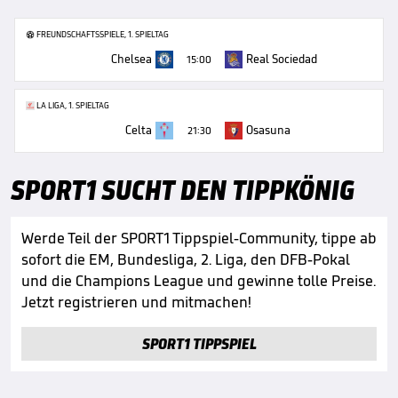
FREUNDSCHAFTSSPIELE, 1. SPIELTAG
Chelsea
Real Sociedad
15:00
LA LIGA, 1. SPIELTAG
Celta
Osasuna
21:30
SPORT1 SUCHT DEN TIPPKÖNIG
Werde Teil der SPORT1 Tippspiel-Community, tippe ab
sofort die EM, Bundesliga, 2. Liga, den DFB-Pokal
und die Champions League und gewinne tolle Preise.
Jetzt registrieren und mitmachen!
SPORT1 TIPPSPIEL