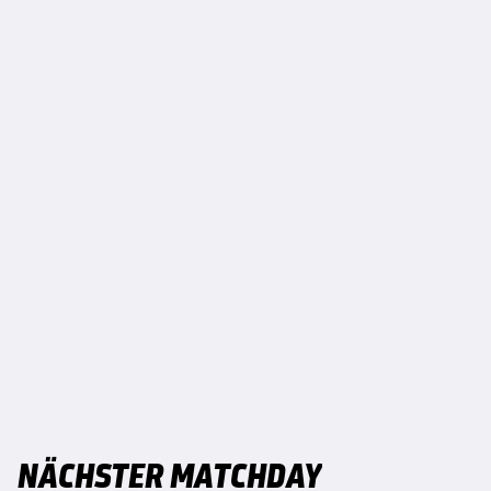
NÄCHSTER MATCHDAY