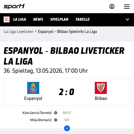



LA LIGA
NEWS
SPIELPLAN
TABELLE
La Liga Liveticker
>
Espanyol - Bilbao Spielinfo La Liga
ESPANYOL - BILBAO LIVETICKER
LA LIGA
36. Spieltag, 13.05.2026, 17:00 Uhr
2 : 0
Espanyol
Bilbao
Kike García (Terrats)
90+2'

Milla (Romero)
69'

