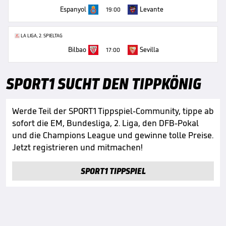
Espanyol
Levante
19:00
LA LIGA, 2. SPIELTAG
Bilbao
Sevilla
17:00
SPORT1 SUCHT DEN TIPPKÖNIG
Werde Teil der SPORT1 Tippspiel-Community, tippe ab
sofort die EM, Bundesliga, 2. Liga, den DFB-Pokal
und die Champions League und gewinne tolle Preise.
Jetzt registrieren und mitmachen!
SPORT1 TIPPSPIEL