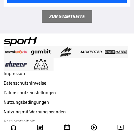
ZUR STARTSEITE
Impressum
Datenschutzhinweise
Datenschutzeinstellungen
Nutzungsbedingungen
Nutzung mit Werbung beenden
Barrierefreiheit





Copyright ©
2026
Sport1 GmbH. Alle Rechte vorbehalten.