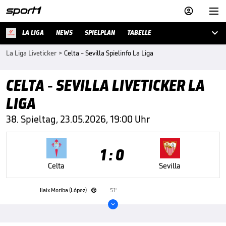



LA LIGA
NEWS
SPIELPLAN
TABELLE
La Liga Liveticker
>
Celta - Sevilla Spielinfo La Liga
CELTA - SEVILLA LIVETICKER LA
LIGA
38. Spieltag, 23.05.2026, 19:00 Uhr
1 : 0
Celta
Sevilla
Ilaix Moriba (López)
51'

