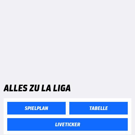
ALLES ZU LA LIGA
SPIELPLAN
TABELLE
LIVETICKER