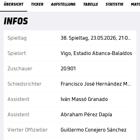
Übersicht
ÜBERSICHT
TICKER
AUFSTELLUNG
TABELLE
STATISTIK
MAT
INFOS
Spieltag
38. Spieltag, 23.05.2026, 21:00 Uhr
Spielort
Vigo, Estadio Abanca-Balaídos
Zuschauer
20.901
Schiedsrichter
Francisco José Hernández Maeso
Assistent
Iván Massó Granado
Assistent
Abraham Pérez Dapía
Vierter Offizieller
Guillermo Conejero Sánchez