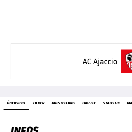
AC Ajaccio
Übersicht
ÜBERSICHT
TICKER
AUFSTELLUNG
TABELLE
STATISTIK
MA
INFOS