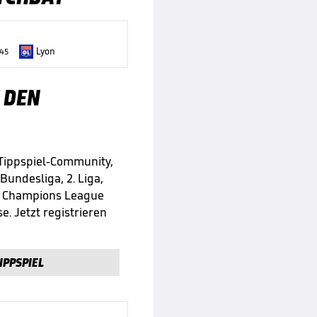
Lyon
:45
 DEN
 Tippspiel-Community,
 Bundesliga, 2. Liga,
e Champions League
e. Jetzt registrieren
IPPSPIEL