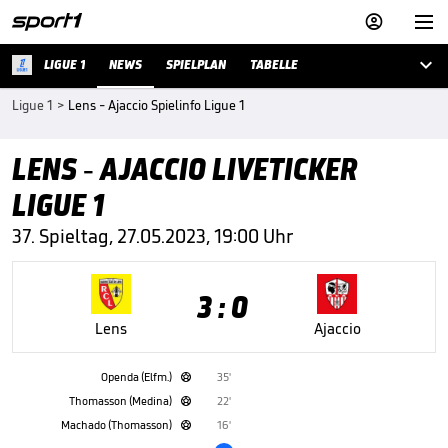



LIGUE 1
NEWS
SPIELPLAN
TABELLE
Ligue 1
>
Lens - Ajaccio Spielinfo Ligue 1
LENS - AJACCIO LIVETICKER
LIGUE 1
37. Spieltag, 27.05.2023, 19:00 Uhr
3 : 0
Lens
Ajaccio
Openda (Elfm.)
35'

Thomasson (Medina)
22'

Machado (Thomasson)
16'
