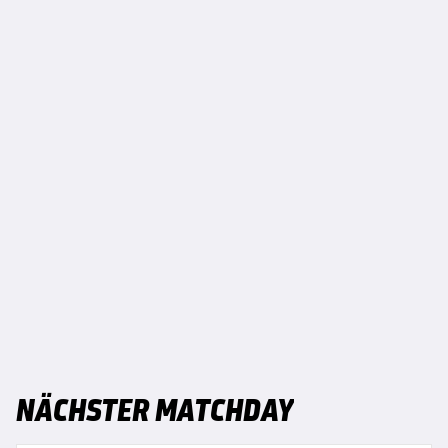
NÄCHSTER MATCHDAY