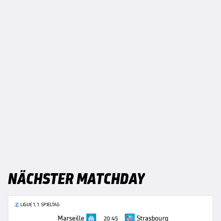
NÄCHSTER MATCHDAY
LIGUE 1, 1. SPIELTAG
Marseille
Strasbourg
20:45