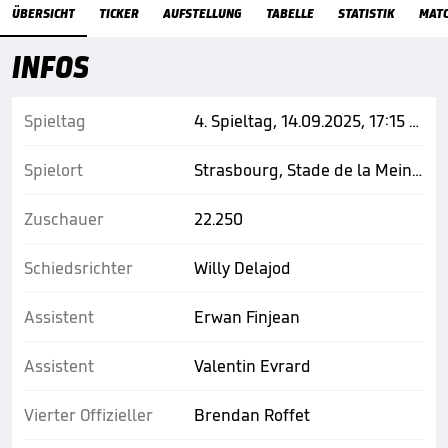
Übersicht
ÜBERSICHT
TICKER
AUFSTELLUNG
TABELLE
STATISTIK
MAT
INFOS
Spieltag
4. Spieltag, 14.09.2025, 17:15 Uhr
Spielort
Strasbourg, Stade de la Meinau
Zuschauer
22.250
Schiedsrichter
Willy Delajod
Assistent
Erwan Finjean
Assistent
Valentin Evrard
Vierter Offizieller
Brendan Roffet