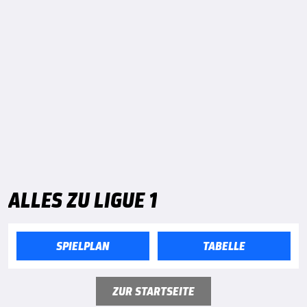
ALLES ZU LIGUE 1
SPIELPLAN
TABELLE
ZUR STARTSEITE