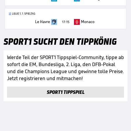
LIGUE 1, 1. SPIELTAG
Le Havre
Monaco
17:15
SPORT1 SUCHT DEN TIPPKÖNIG
Werde Teil der SPORT1 Tippspiel-Community, tippe ab
sofort die EM, Bundesliga, 2. Liga, den DFB-Pokal
und die Champions League und gewinne tolle Preise.
Jetzt registrieren und mitmachen!
SPORT1 TIPPSPIEL