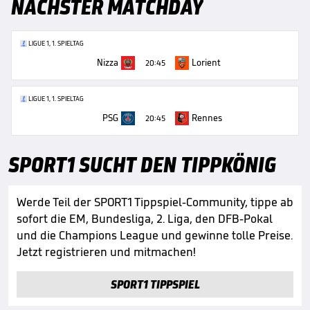
NÄCHSTER MATCHDAY
LIGUE 1, 1. SPIELTAG
Nizza
Lorient
20:45
LIGUE 1, 1. SPIELTAG
PSG
Rennes
20:45
SPORT1 SUCHT DEN TIPPKÖNIG
Werde Teil der SPORT1 Tippspiel-Community, tippe ab
sofort die EM, Bundesliga, 2. Liga, den DFB-Pokal
und die Champions League und gewinne tolle Preise.
Jetzt registrieren und mitmachen!
SPORT1 TIPPSPIEL