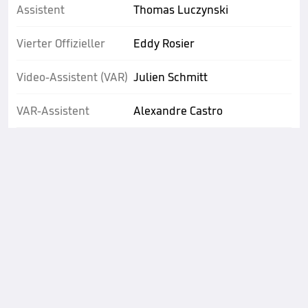
Assistent
Thomas Luczynski
Vierter Offizieller
Eddy Rosier
Video-Assistent (VAR)
Julien Schmitt
VAR-Assistent
Alexandre Castro