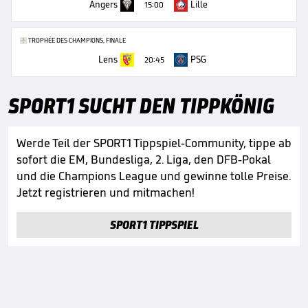
Angers
Lille
15:00
TROPHÉE DES CHAMPIONS, FINALE
Lens
PSG
20:45
SPORT1 SUCHT DEN TIPPKÖNIG
Werde Teil der SPORT1 Tippspiel-Community, tippe ab
sofort die EM, Bundesliga, 2. Liga, den DFB-Pokal
und die Champions League und gewinne tolle Preise.
Jetzt registrieren und mitmachen!
SPORT1 TIPPSPIEL