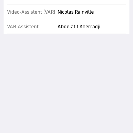
Video-Assistent (VAR)
Nicolas Rainville
VAR-Assistent
Abdelatif Kherradji