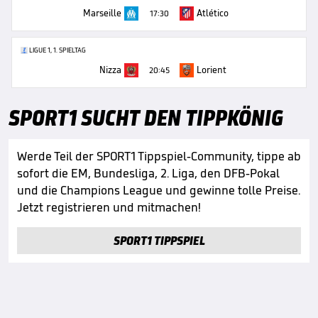
Marseille
Atlético
17:30
LIGUE 1, 1. SPIELTAG
Nizza
Lorient
20:45
SPORT1 SUCHT DEN TIPPKÖNIG
Werde Teil der SPORT1 Tippspiel-Community, tippe ab
sofort die EM, Bundesliga, 2. Liga, den DFB-Pokal
und die Champions League und gewinne tolle Preise.
Jetzt registrieren und mitmachen!
SPORT1 TIPPSPIEL