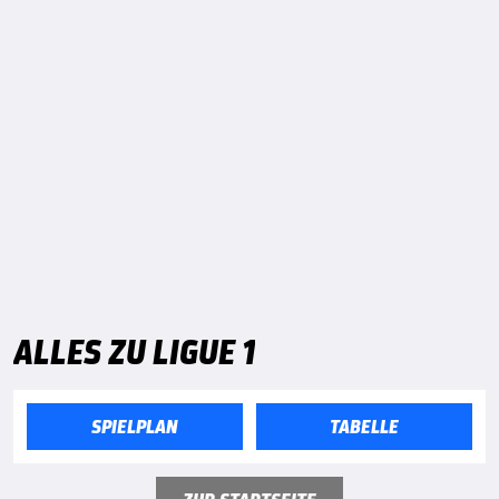
ALLES ZU LIGUE 1
SPIELPLAN
TABELLE