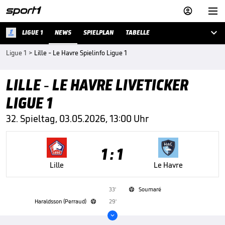



LIGUE 1
NEWS
SPIELPLAN
TABELLE
Ligue 1
>
Lille - Le Havre Spielinfo Ligue 1
LILLE - LE HAVRE LIVETICKER
LIGUE 1
32. Spieltag, 03.05.2026, 13:00 Uhr
1 : 1
Lille
Le Havre
33'
Soumaré

Haraldsson (Perraud)
29'

