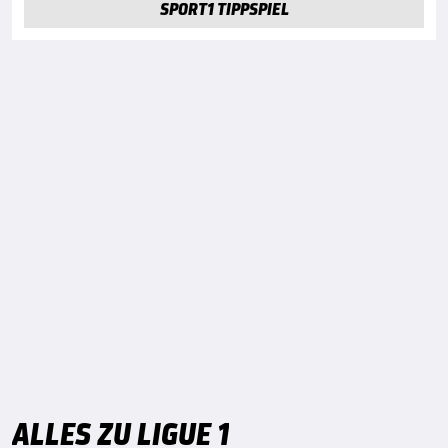
SPORT1 TIPPSPIEL
ALLES ZU LIGUE 1