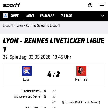



LIGUE 1
NEWS
SPIELPLAN
TABELLE
Ligue 1
>
Lyon - Rennes Spielinfo Ligue 1
LYON - RENNES LIVETICKER LIGUE
1
32. Spieltag, 03.05.2026, 18:45 Uhr
4 : 2
Lyon
Rennes
Endrick (Tolisso)
75'

Afonso Moreira (Abner)
52'

48'
Lepaul (Suleiman Al Tamari)
