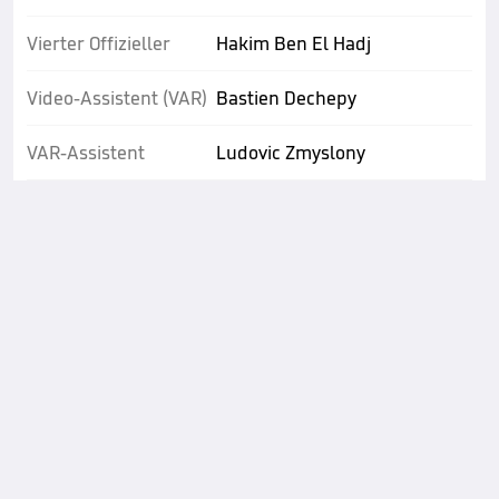
Vierter Offizieller
Hakim Ben El Hadj
Video-Assistent (VAR)
Bastien Dechepy
VAR-Assistent
Ludovic Zmyslony