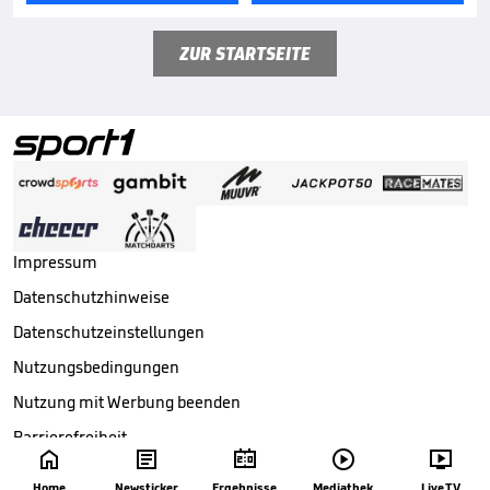
ZUR STARTSEITE
Impressum
Datenschutzhinweise
Datenschutzeinstellungen
Nutzungsbedingungen
Nutzung mit Werbung beenden
Barrierefreiheit





Copyright ©
2026
Sport1 GmbH. Alle Rechte vorbehalten.
Home
Newsticker
Ergebnisse
Mediathek
Live TV