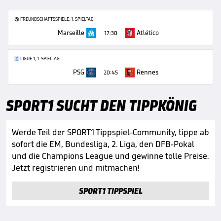
FREUNDSCHAFTSSPIELE, 1. SPIELTAG
Marseille
Atlético
17:30
LIGUE 1, 1. SPIELTAG
PSG
Rennes
20:45
SPORT1 SUCHT DEN TIPPKÖNIG
Werde Teil der SPORT1 Tippspiel-Community, tippe ab
sofort die EM, Bundesliga, 2. Liga, den DFB-Pokal
und die Champions League und gewinne tolle Preise.
Jetzt registrieren und mitmachen!
SPORT1 TIPPSPIEL