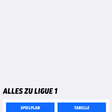
ALLES ZU LIGUE 1
SPIELPLAN
TABELLE