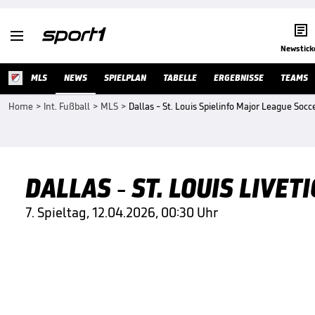


Newstick
MLS
NEWS
SPIELPLAN
TABELLE
ERGEBNISSE
TEAMS
Home
>
Int. Fußball
>
MLS
>
Dallas - St. Louis Spielinfo Major League Socc
DALLAS - ST. LOUIS LIVE
7. Spieltag, 12.04.2026, 00:30 Uhr