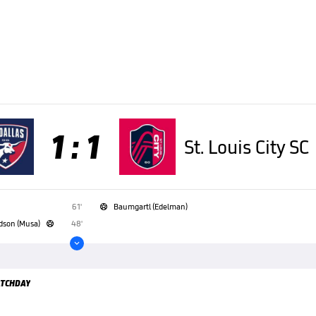
1 : 1
St. Louis City SC
61'
Baumgartl (Edelman)

dson (Musa)
48'


TCHDAY