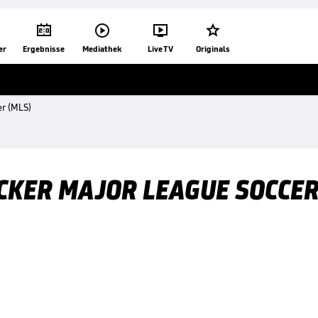




er
Ergebnisse
Mediathek
Live TV
Originals
er (MLS)
TICKER MAJOR LEAGUE SOCCER