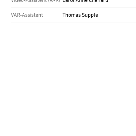
Video-Assistent (VAR)
Carol Anne Chenard
VAR-Assistent
Thomas Supple